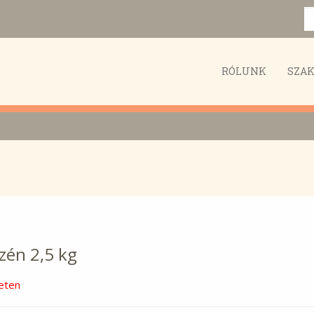
RÓLUNK
SZA
zén 2,5 kg
eten