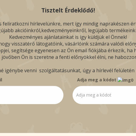
Tisztelt Érdeklődő!
 feliratkozni hírlevelünkre, mert így mindig naprakészen ér
gújabb akcióinkról,kedvezményeinkről, legújabb termékeinkr
Kedvezményes ajánlatainkat is így küldjük el Önnek!
ogy visszatérő látogatóink, vásárlóink számára valódi előn
pjei, segítsége egyenesen az Ön email fiókjába érkezik, ha hí
 jövőben Ön is szeretne a fenti előnyökkel élni, ne habozzon
igénybe venni szolgáltatásunkat, úgy a hírlevél felületén b
l
Adja meg a kódot