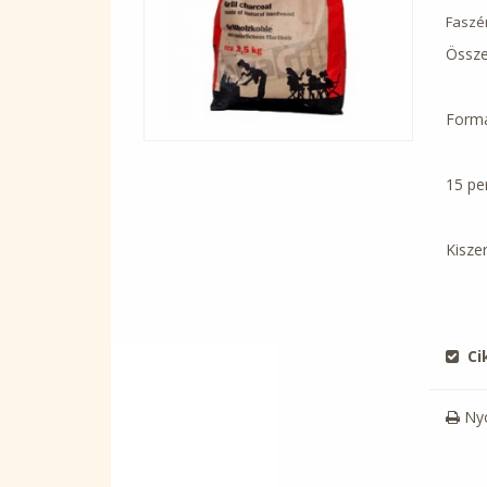
Faszé
Össze
Forma
15 pe
Kiszer
Ci
Ny