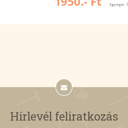
1950.- Ft
Egységár:
Hírlevél feliratkozás