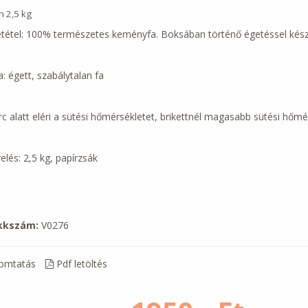
n 2,5 kg
tétel: 100% természetes keményfa. Boksában történő égetéssel készü
: égett, szabálytalan fa
rc alatt eléri a sütési hőmérsékletet, brikettnél magasabb sütési hőm
elés: 2,5 kg, papírzsák
kkszám:
V0276
omtatás
Pdf letöltés