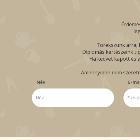
Érdemes
le
Törekszünk arra, h
Diplomás kertészeink tip
Ha kedvet kapott és a
Amennyiben nem szeretné 
Név
E-mai