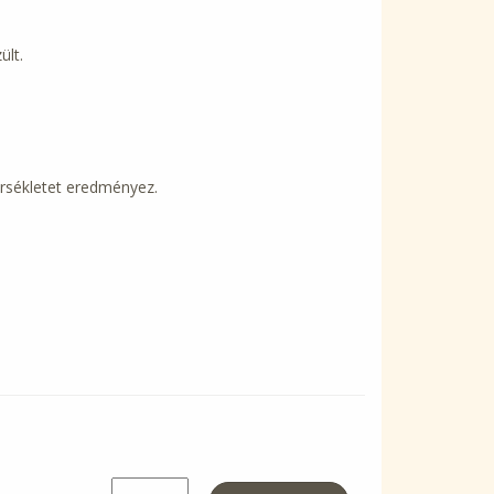
lt.
érsékletet eredményez.