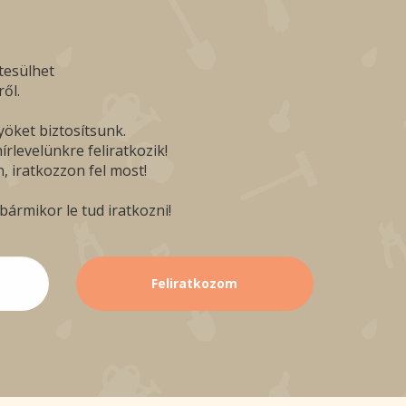
tesülhet
ől.
yöket biztosítsunk.
rlevelünkre feliratkozik!
, iratkozzon fel most!
ármikor le tud iratkozni!