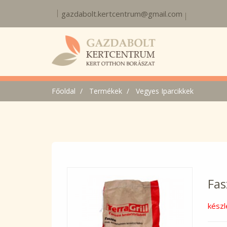
gazdabolt.kertcentrum@gmail.com
Főoldal
Termékek
Vegyes Iparcikkek
Fas
készl