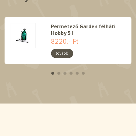
Permetező Garden félháti
Hobby 5 l
8220.- Ft
tovább