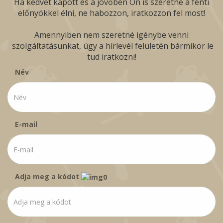
Ha kedvet kapott és a jövőben Ön is szeretne a fenti
előnyökkel élni, ne habozzon, iratkozzon fel most!
Amennyiben nem szeretné igénybe venni
szolgáltatásunkat, úgy a hírlevél felületén bármikor le
tud iratkozni!
Név
E-mail
Adja meg a kódot