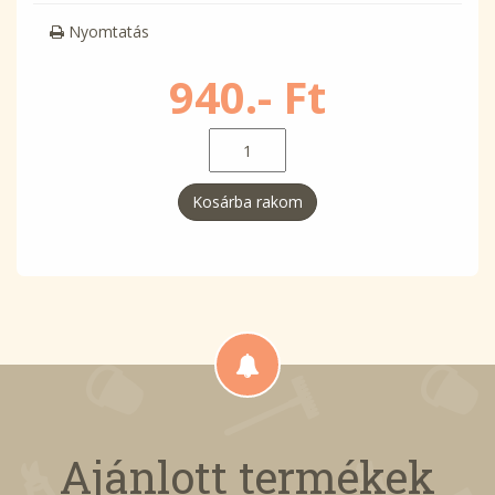
Nyomtatás
940.- Ft
Kosárba rakom
Ajánlott termékek