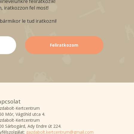
rlevelünkre feliratkozik!
, iratkozzon fel most!
ármikor le tud iratkozni!
apcsolat
zdabolt-Kertcentrum
60 Mór, Vágóhíd utca 4.
zdabolt-Kertcentrum
00 Sárbogárd, Ady Endre út 224.
yfélszolgálat:
gazdabolt.kertcentrum@gmail.com