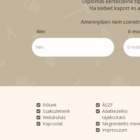
Diplomás kertészeink tip
Ha kedvet kapott és a
Amennyiben nem szeretné 
Név
E-mai
Rólunk
ÁSZF
Szaküzleteink
Adatkezelési
Webáruház
tájékoztató
Kapcsolat
Megrendelés men
Impresszum