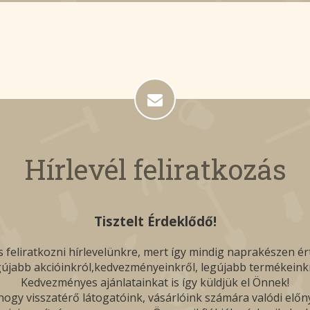
Hírlevél feliratkozás
Tisztelt Érdeklődő!
 feliratkozni hírlevelünkre, mert így mindig naprakészen ér
gújabb akcióinkról,kedvezményeinkről, legújabb termékeinkr
Kedvezményes ajánlatainkat is így küldjük el Önnek!
ogy visszatérő látogatóink, vásárlóink számára valódi előn