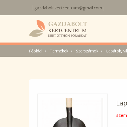
gazdabolt.kertcentrum@gmail.com
Főoldal
Termékek
Szerszámok
Lapátok, vil
Lap
szemé