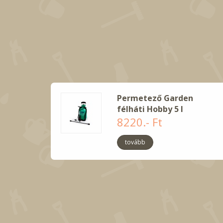
Permetező Garden
félháti Hobby 5 l
8220.- Ft
tovább