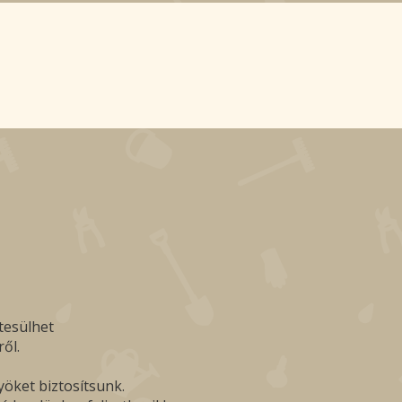
tesülhet
ől.
yöket biztosítsunk.