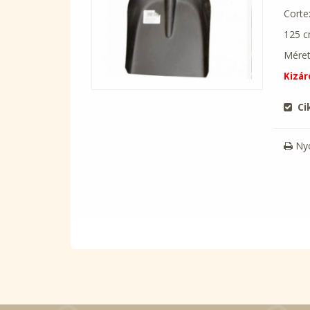
Corte
125 cm
Mére
Kizár
Ci
Ny