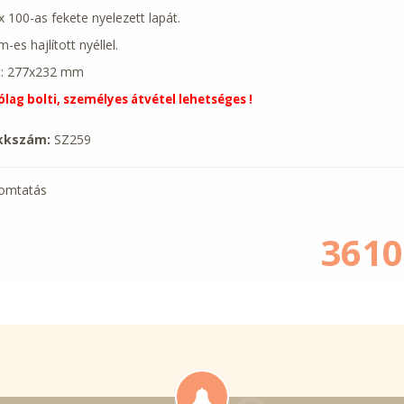
x 100-as fekete nyelezett lapát.
-es hajlított nyéllel.
t: 277x232 mm
ólag bolti, személyes átvétel lehetséges !
kkszám:
SZ259
omtatás
3610.