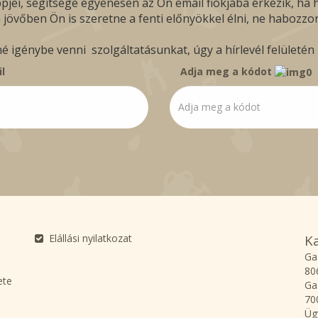
pjei, segítsége egyenesen az Ön email fiókjába érkezik, ha hí
 jövőben Ön is szeretne a fenti előnyökkel élni, ne habozzon
igénybe venni szolgáltatásunkat, úgy a hírlevél felületén b
l
Adja meg a kódot
Elállási nyilatkozat
K
Ga
80
ete
Ga
70
Üg