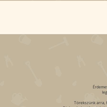
Érdemes
le
Törekszünk arra, h