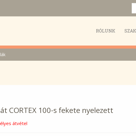
RÓLUNK
SZA
lák
át CORTEX 100-s fekete nyelezett
lyes átvétel