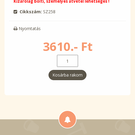
Kizárólag bolti, személyes átvétel lehetséges !
Cikkszám:
SZ258
Nyomtatás
3610.- Ft
Kosárba rakom