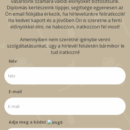
vásárlóink számára valódi előnyöket biztosítsunk.
Diplomás kertészeink tippjei, segítsége egyenesen az
Ön email fiókjába érkezik, ha hírlevelünkre feliratkozik!
Ha kedvet kapott és a jövőben Ön is szeretne a fenti
előnyökkel élni, ne habozzon, iratkozzon fel most!
Amennyiben nem szeretné igénybe venni
szolgáltatásunkat, úgy a hírlevél felületén bármikor le
tud iratkozni!
Név
E-mail
Adja meg a kódot