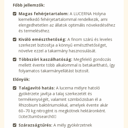
Főbb jellemzők:
Magas fehérjetartalom:
A LUCERNA Holyna
kiemelkedő fehérjetartalommal rendelkezik, ami
elengedhetetlen az állatok optimális növekedéséhez
és termeléséhez.
Kiváló emészthetőség:
A finom szárú és leveles
szerkezet biztosítja a könnyű emészthetőséget,
növelve ezzel a takarmány hasznosulását.
Többszöri kaszálhatóság:
Megfelelő gondozás
mellett évente több alkalommal is betakarítható, így
folyamatos takarmányellátást biztosít.
Előnyök:
Talajjavító hatás:
A lucerna mélyre hatoló
gyökérzete javítja a talaj szerkezetét és
termékenységét, valamint szimbiózisban él a
Rhizobium baktériumokkal, amelyek évente akár
60–70 kg nitrogént is megkötnek hektáronként.
citeturn0search0
Szárazságtűrés:
A mély gyökérzetnek