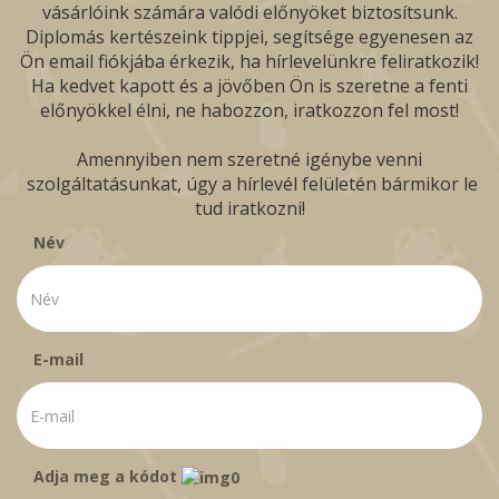
vásárlóink számára valódi előnyöket biztosítsunk.
Diplomás kertészeink tippjei, segítsége egyenesen az
Ön email fiókjába érkezik, ha hírlevelünkre feliratkozik!
Ha kedvet kapott és a jövőben Ön is szeretne a fenti
előnyökkel élni, ne habozzon, iratkozzon fel most!
Amennyiben nem szeretné igénybe venni
szolgáltatásunkat, úgy a hírlevél felületén bármikor le
tud iratkozni!
Név
E-mail
Adja meg a kódot