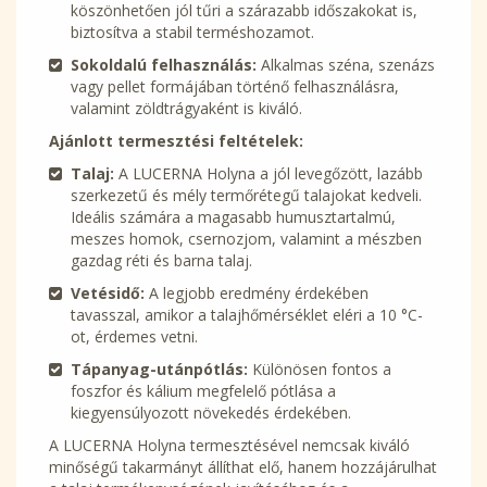
köszönhetően jól tűri a szárazabb időszakokat is,
biztosítva a stabil terméshozamot.
Sokoldalú felhasználás:
Alkalmas széna, szenázs
vagy pellet formájában történő felhasználásra,
valamint zöldtrágyaként is kiváló.
Ajánlott termesztési feltételek:
Talaj:
A LUCERNA Holyna a jól levegőzött, lazább
szerkezetű és mély termőrétegű talajokat kedveli.
Ideális számára a magasabb humusztartalmú,
meszes homok, csernozjom, valamint a mészben
gazdag réti és barna talaj.
Vetésidő:
A legjobb eredmény érdekében
tavasszal, amikor a talajhőmérséklet eléri a 10 °C-
ot, érdemes vetni.
Tápanyag-utánpótlás:
Különösen fontos a
foszfor és kálium megfelelő pótlása a
kiegyensúlyozott növekedés érdekében.
A LUCERNA Holyna termesztésével nemcsak kiváló
minőségű takarmányt állíthat elő, hanem hozzájárulhat