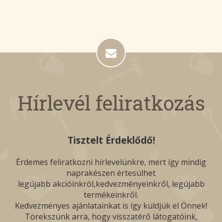
Hírlevél feliratkozás
Tisztelt Érdeklődő!
Érdemes feliratkozni hírlevelünkre, mert így mindig
naprakészen értesülhet
legújabb akcióinkról,kedvezményeinkről, legújabb
termékeinkről.
Kedvezményes ajánlatainkat is így küldjük el Önnek!
Törekszünk arra, hogy visszatérő látogatóink,