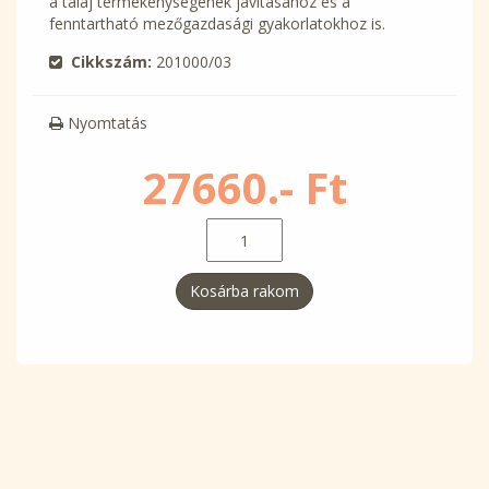
a talaj termékenységének javításához és a
fenntartható mezőgazdasági gyakorlatokhoz is.
Cikkszám:
201000/03
Nyomtatás
27660.- Ft
Kosárba rakom