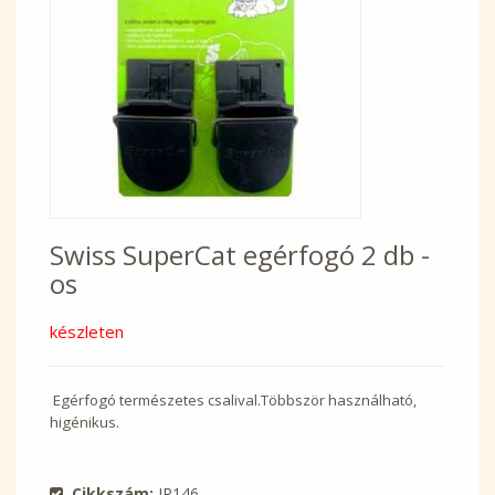
Swiss SuperCat egérfogó 2 db -
os
készleten
Egérfogó természetes csalival.Többször használható,
higénikus.
Cikkszám:
IR146