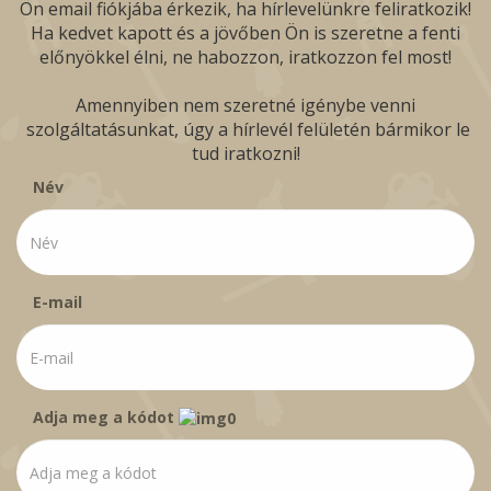
Ön email fiókjába érkezik, ha hírlevelünkre feliratkozik!
Ha kedvet kapott és a jövőben Ön is szeretne a fenti
előnyökkel élni, ne habozzon, iratkozzon fel most!
Amennyiben nem szeretné igénybe venni
szolgáltatásunkat, úgy a hírlevél felületén bármikor le
tud iratkozni!
Név
E-mail
Adja meg a kódot