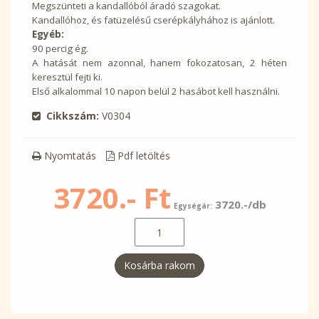
Megszünteti a kandallóból áradó szagokat.
Kandallóhoz, és fatüzelésű cserépkályhához is ajánlott.
Egyéb:
90 percig ég.
A hatását nem azonnal, hanem fokozatosan, 2 héten
keresztül fejti ki.
Első alkalommal 10 napon belül 2 hasábot kell használni.
Cikkszám:
V0304
Nyomtatás
Pdf letöltés
3720.- Ft
3720.-/db
Egységár:
Kosárba rakom