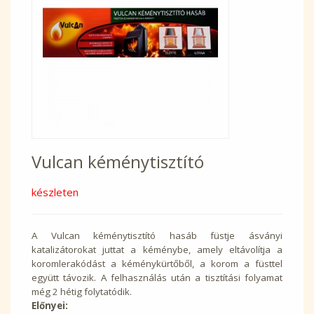
Vulcan kéménytisztító
készleten
A Vulcan kéménytisztító hasáb füstje ásványi
katalizátorokat juttat a kéménybe, amely eltávolítja a
koromlerakódást a kéménykürtőből, a korom a füsttel
együtt távozik. A felhasználás után a tisztítási folyamat
még 2 hétig folytatódik.
Előnyei: