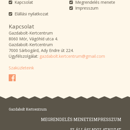
Kapcsolat
Megrendelés menete
Impresszum
Elállási nyilatkozat
Kapcsolat
Gazdabolt-Kertcentrum
8060 Mór, Vágóhíd utca 4.
Gazdabolt-Kertcentrum
7000 Sárbogárd, Ady Endre út 224.
Ügyfélszolgálat:
gazdabolt.kertcentrum@gmail.com
Szaküzleteink
Gazdabolt Kertcentrum
MEGRENDELÉS MENETE
IMPRESSZUM
ELÁLLÁSI NYILATKOZAT