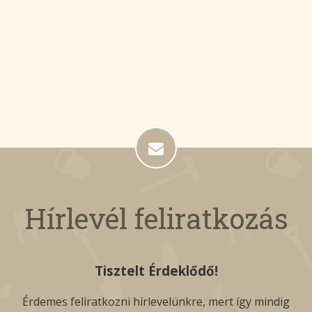
Hírlevél feliratkozás
Tisztelt Érdeklődő!
Érdemes feliratkozni hírlevelünkre, mert így mindig