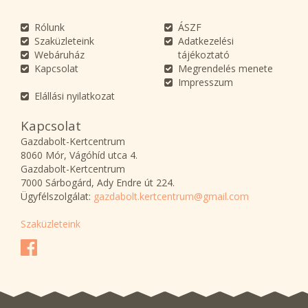
Rólunk
ÁSZF
Szaküzleteink
Adatkezelési
Webáruház
tájékoztató
Kapcsolat
Megrendelés menete
Impresszum
Elállási nyilatkozat
Kapcsolat
Gazdabolt-Kertcentrum
8060 Mór, Vágóhíd utca 4.
Gazdabolt-Kertcentrum
7000 Sárbogárd, Ady Endre út 224.
Ügyfélszolgálat:
gazdabolt.kertcentrum@gmail.com
Szaküzleteink