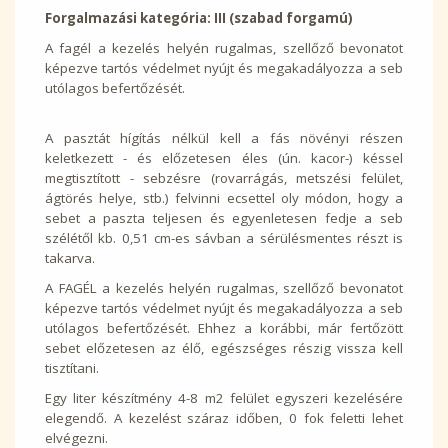
Forgalmazási kategória: III (szabad forgamú)
A fagél a kezelés helyén rugalmas, szellőző bevonatot
képezve tartós védelmet nyújt és megakadályozza a seb
utólagos befertőzését.
A pasztát hígítás nélkül kell a fás növényi részen
keletkezett - és előzetesen éles (ún. kacor-) késsel
megtisztított - sebzésre (rovarrágás, metszési felület,
ágtörés helye, stb.) felvinni ecsettel oly módon, hogy a
sebet a paszta teljesen és egyenletesen fedje a seb
szélétől kb. 0,5­1 cm-es sávban a sérülésmentes részt is
takarva.
A FAGÉL a kezelés helyén rugalmas, szellőző bevonatot
képezve tartós védelmet nyújt és megakadályozza a seb
utólagos befertőzését. Ehhez a korábbi, már fertőzött
sebet előzetesen az élő, egészséges részig vissza kell
tisztítani.
Egy liter készítmény 4-8 m2 felület egyszeri kezelésére
elegendő. A kezelést száraz időben, 0 fok feletti lehet
elvégezni.