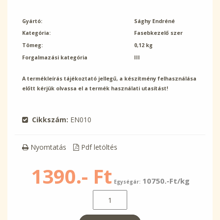
Gyártó:
Sághy Endréné
Kategória:
Fasebkezelő szer
Tömeg:
0,12 kg
Forgalmazási kategória
III
A termékleírás tájékoztató jellegű, a készítmény felhasználása
előtt kérjük olvassa el a termék használati utasítást!
Cikkszám:
EN010
Nyomtatás
Pdf letöltés
1390.- Ft
10750.-Ft/kg
Egységár: