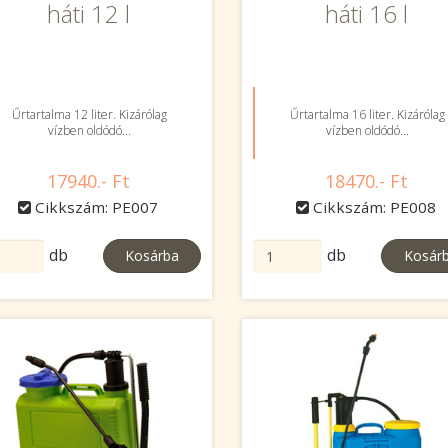
háti 12 l
háti 16 l
Űrtartalma 12 liter. Kizárólag
Űrtartalma 16 liter. Kizárólag
vízben oldódó...
vízben oldódó...
17940.- Ft
18470.- Ft
Cikkszám: PE007
Cikkszám: PE008
db
db
Kosárba
Kosár