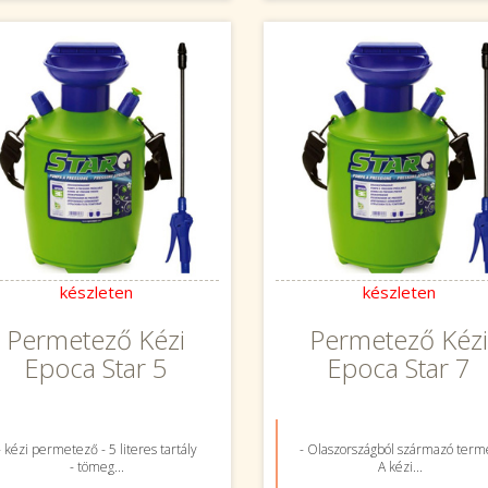
készleten
készleten
Permetező Kézi
Permetező Kéz
Epoca Star 5
Epoca Star 7
- kézi permetező - 5 literes tartály
- Olaszországból származó term
- tömeg...
A kézi...