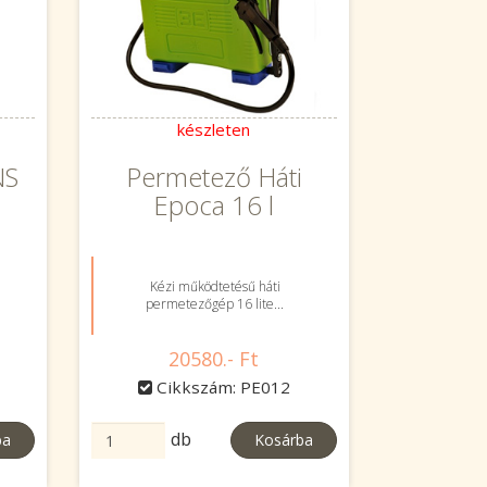
készleten
NS
Permetező Háti
Epoca 16 l
Kézi működtetésű háti
permetezőgép 16 lite...
20580.- Ft
Cikkszám: PE012
db
ba
Kosárba