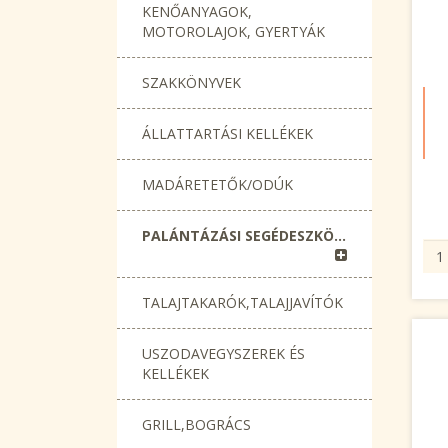
KENŐANYAGOK,
MOTOROLAJOK, GYERTYÁK
SZAKKÖNYVEK
ÁLLATTARTÁSI KELLÉKEK
MADÁRETETŐK/ODÚK
PALÁNTÁZÁSI SEGÉDESZKÖZÖK
TALAJTAKARÓK,TALAJJAVÍTÓK
USZODAVEGYSZEREK ÉS
KELLÉKEK
GRILL,BOGRÁCS