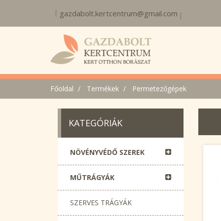
gazdabolt.kertcentrum@gmail.com
Főoldal
Termékek
Permetezőgépek
KATEGÓRIÁK
NÖVÉNYVÉDŐ SZEREK
MŰTRÁGYÁK
SZERVES TRÁGYÁK