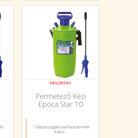
készleten
i
Permetező Kézi
Epoca Star 10
ék
- Olaszországból származó termék
A kézi...