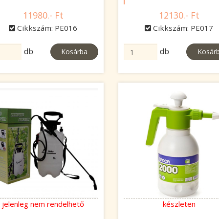
11980.- Ft
12130.- Ft
Cikkszám: PE016
Cikkszám: PE017
db
db
Kosárba
Kosár
jelenleg nem rendelhető
készleten