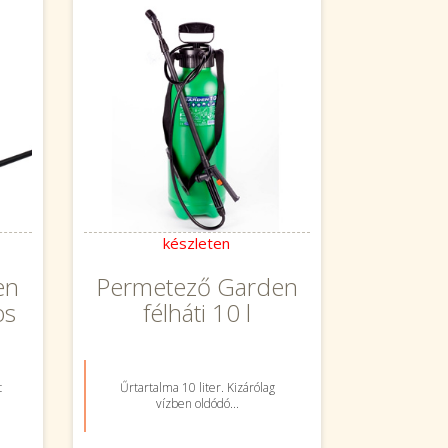
készleten
en
Permetező Garden
os
félháti 10 l
t
Űrtartalma 10 liter. Kizárólag
vízben oldódó...