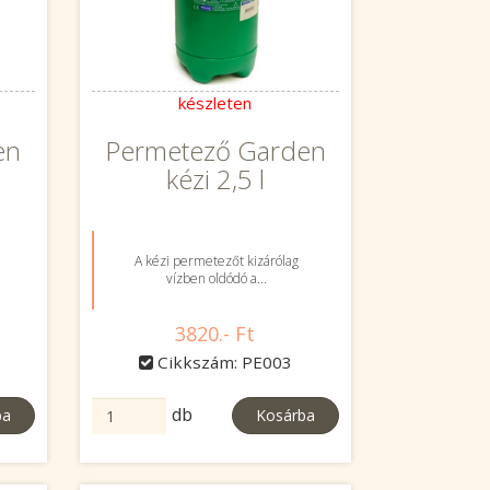
készleten
en
Permetező Garden
kézi 2,5 l
A kézi permetezőt kizárólag
vízben oldódó a...
3820.- Ft
Cikkszám: PE003
db
ba
Kosárba