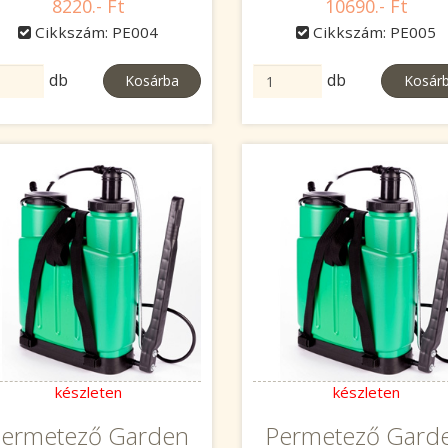
8220.- Ft
10690.- Ft
Cikkszám: PE004
Cikkszám: PE005
db
db
Kosárba
Kosár
készleten
készleten
ermetező Garden
Permetező Gard