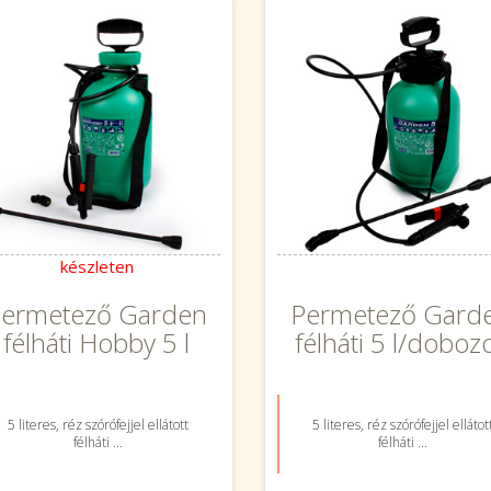
készleten
ermetező Garden
Permetező Gard
félháti Hobby 5 l
félháti 5 l/doboz
5 literes, réz szórófejjel ellátott
5 literes, réz szórófejjel ellátot
félháti ...
félháti ...