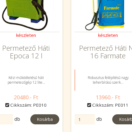
készleten
készleten
Permetező Háti
Permetező Háti 
Epoca 12 l
16 Farmate
Kézi működtetésű háti
Robusztus felépítésű nagy
permetezőgép 12 lite...
teherbírású szerk...
20480.- Ft
13960.- Ft
Cikkszám: PE010
Cikkszám: PE011
db
db
Kosárba
Kosár