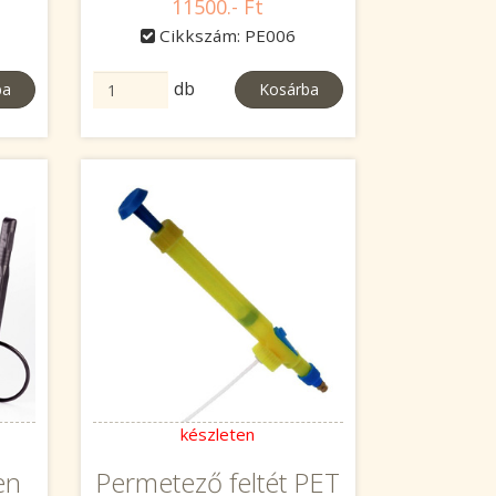
11500.- Ft
Cikkszám: PE006
db
ba
Kosárba
készleten
en
Permetező feltét PET