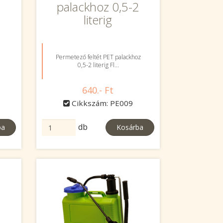
palackhoz 0,5-2
literig
Permetező feltét PET palackhoz
0,5-2 literig Fl...
640.- Ft
Cikkszám: PE009
db
ba
Kosárba