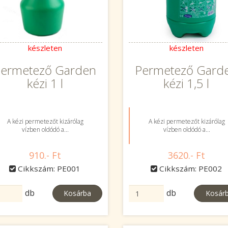
készleten
készleten
ermetező Garden
Permetező Gard
kézi 1 l
kézi 1,5 l
A kézi permetezőt kizárólag
A kézi permetezőt kizárólag
vízben oldódó a...
vízben oldódó a...
910.- Ft
3620.- Ft
Cikkszám: PE001
Cikkszám: PE002
db
db
Kosárba
Kosár