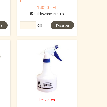
14020.- Ft
Cikkszám: PE018
db
ba
Kosárba
készleten