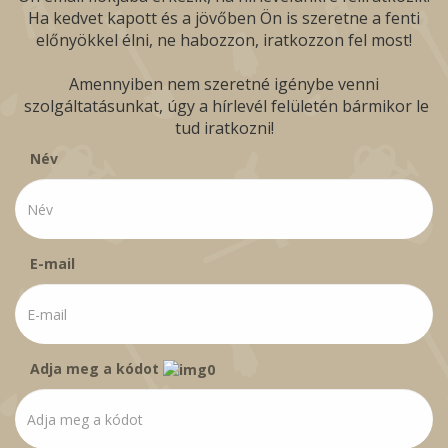
Ha kedvet kapott és a jövőben Ön is szeretne a fenti
előnyökkel élni, ne habozzon, iratkozzon fel most!
Amennyiben nem szeretné igénybe venni
szolgáltatásunkat, úgy a hírlevél felületén bármikor le
tud iratkozni!
Név
E-mail
Adja meg a kódot