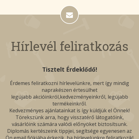
Hírlevél feliratkozás
Tisztelt Érdeklődő!
Érdemes feliratkozni hírlevelünkre, mert így mindig
naprakészen értesülhet
legújabb akcióinkról,kedvezményeinkről, legújabb
termékeinkről.
Kedvezményes ajánlatainkat is így küldjük el Önnek!
Törekszünk arra, hogy visszatérő látogatóink,
vásárlóink számára valódi előnyöket biztosítsunk.
Diplomás kertészeink tippjei, segítsége egyenesen az
Ön email fiókjába érkezik, ha hírlevelünkre feliratkozik!