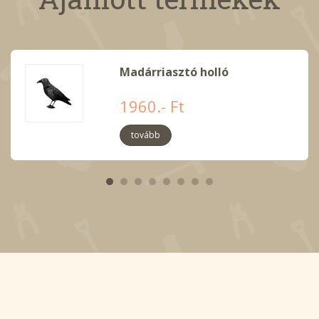
Madárriasztó holló
1960.- Ft
tovább