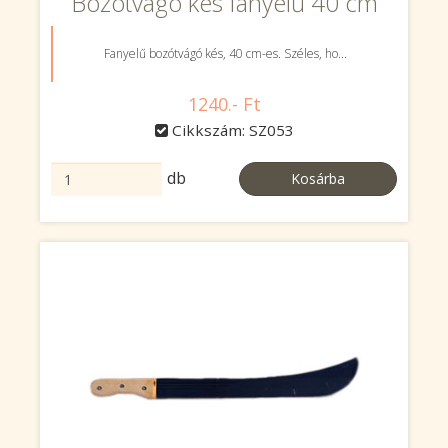
Bozótvágó kés fanyelű 40 cm
Fanyelű bozótvágó kés, 40 cm-es. Széles, ho...
1240.- Ft
Cikkszám: SZ053
db
Kosárba