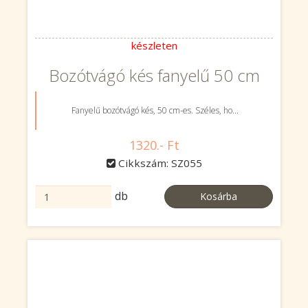
készleten
Bozótvágó kés fanyelű 50 cm
Fanyelű bozótvágó kés, 50 cm-es. Széles, ho...
1320.- Ft
Cikkszám: SZ055
db
Kosárba