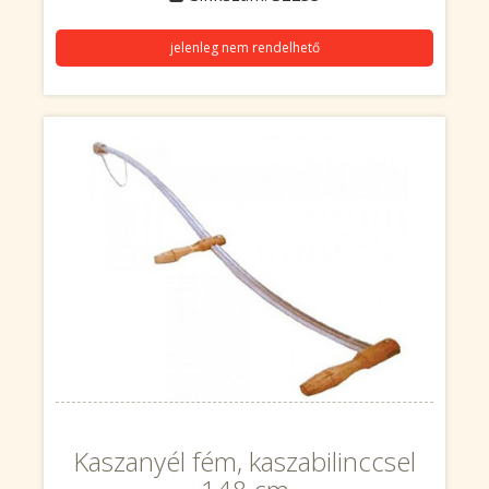
jelenleg nem rendelhető
Kaszanyél fém, kaszabilinccsel