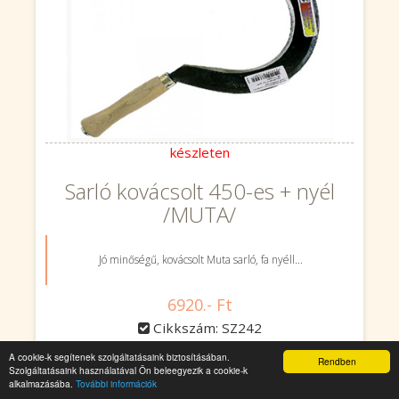
készleten
Sarló kovácsolt 450-es + nyél
/MUTA/
Jó minőségű, kovácsolt Muta sarló, fa nyéll...
6920.- Ft
Cikkszám: SZ242
A cookie-k segítenek szolgáltatásaink biztosításában.
Rendben
db
Kosárba
Szolgáltatásaink használatával Ön beleegyezik a cookie-k
alkalmazásába.
További információk