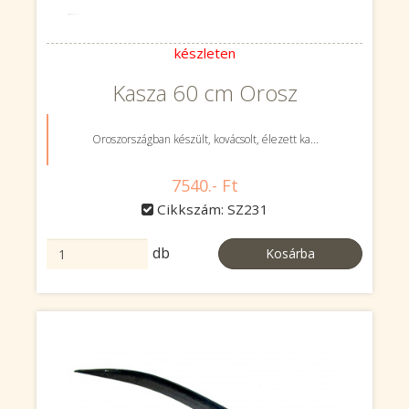
készleten
Kasza 60 cm Orosz
Oroszországban készült, kovácsolt, élezett ka...
7540.- Ft
Cikkszám: SZ231
db
Kosárba