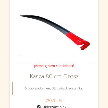
jelenleg nem rendelhető
Kasza 80 cm Orosz
Oroszországban készült, kovácsolt, élezett ka...
7550.- Ft
Cikkszám: SZ233