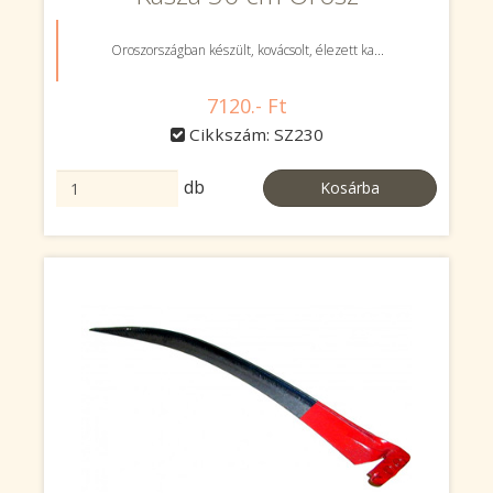
Oroszországban készült, kovácsolt, élezett ka...
7120.- Ft
Cikkszám: SZ230
db
Kosárba