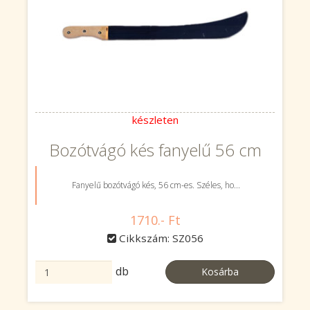
készleten
Bozótvágó kés fanyelű 56 cm
Fanyelű bozótvágó kés, 56 cm-es. Széles, ho...
1710.- Ft
Cikkszám: SZ056
db
Kosárba