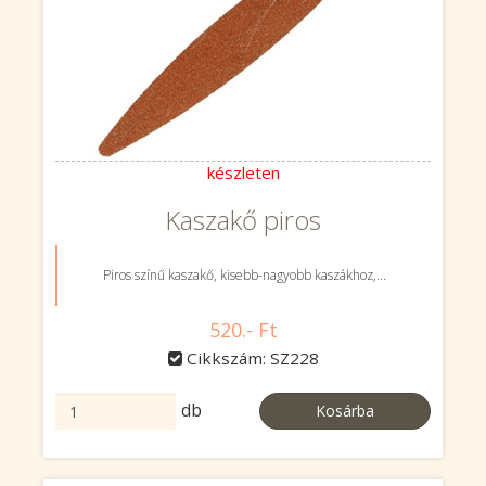
készleten
Kaszakő piros
Piros színű kaszakő, kisebb-nagyobb kaszákhoz,...
520.- Ft
Cikkszám: SZ228
db
Kosárba