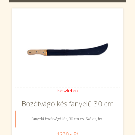
készleten
Bozótvágó kés fanyelű 30 cm
Fanyelű bozótvágó kés, 30 cm-es. Széles, ho...
1230.- Ft