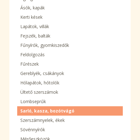
Ásók, kapák
Kerti kések
Lapátok, villák
Fejszék, balták
Fűnyírók, gyomkiszedők
Feldolgozás
Fűrészek
Gereblyék, csákányok
Hólapátok, hótolók
Ültető szerszámok
Lombseprűk
Sarló, kasza, bozótvágó
Szerszámnyelek, ékek
Sövénnyírók
Mérőeszközök