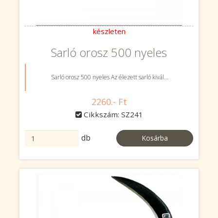
készleten
Sarló orosz 500 nyeles
Sarló orosz 500 nyeles Az élezett sarló kivál...
2260.- Ft
Cikkszám: SZ241
db
Kosárba