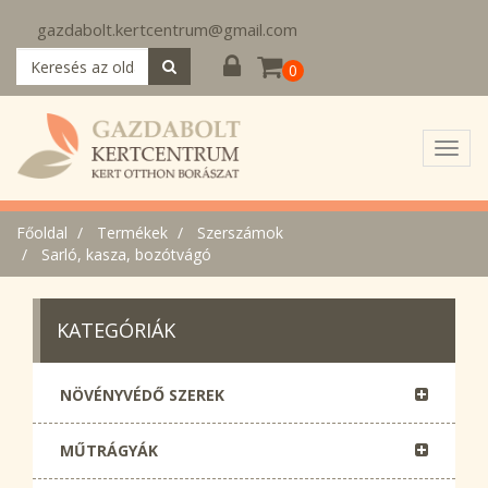
gazdabolt.kertcentrum@gmail.com
0
Toggl
navig
Főoldal
Termékek
Szerszámok
Sarló, kasza, bozótvágó
KATEGÓRIÁK
NÖVÉNYVÉDŐ SZEREK
MŰTRÁGYÁK