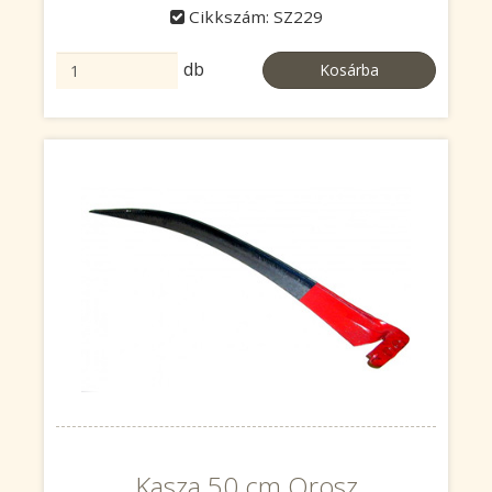
Cikkszám: SZ229
db
Kosárba
Kasza 50 cm Orosz