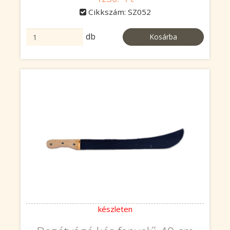
Cikkszám: SZ052
db
Kosárba
készleten