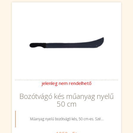
jelenleg nem rendelhető
Bozótvágó kés műanyag nyelű
50 cm
Műanyag nyelű bozótvágó kés, 50 cm-es. Szé...