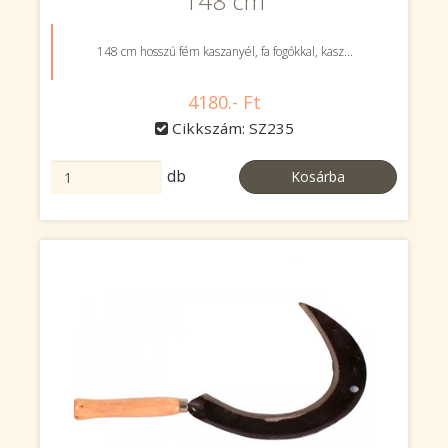
148 cm
148 cm hosszú fém kaszanyél, fa fogókkal, kasz...
4180.- Ft
Cikkszám: SZ235
db
Kosárba