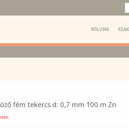
RÓLUNK
SZA
öző fém tekercs d: 0,7 mm 100 m Zn
eten