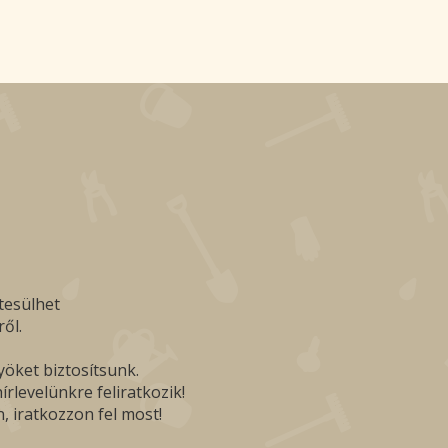
tesülhet
ől.
yöket biztosítsunk.
rlevelünkre feliratkozik!
, iratkozzon fel most!