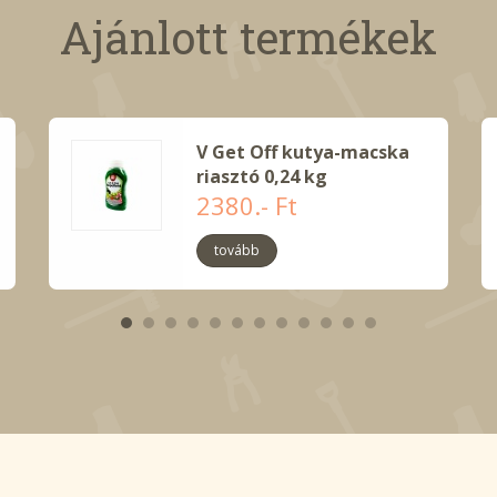
Ajánlott termékek
V Get Off kutya-macska
riasztó 0,24 kg
2380.- Ft
tovább