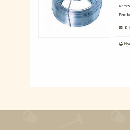
Kötöz
Fém k
Ci
Ny