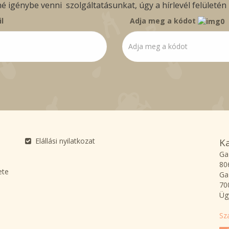
igénybe venni szolgáltatásunkat, úgy a hírlevél felületén b
l
Adja meg a kódot
Elállási nyilatkozat
K
Ga
80
ete
Ga
70
Üg
Sz