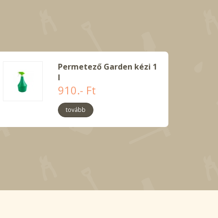
Permetező Garden kézi 1
l
910.- Ft
tovább