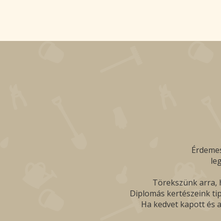
Érdemes
le
Törekszünk arra, h
Diplomás kertészeink tip
Ha kedvet kapott és a