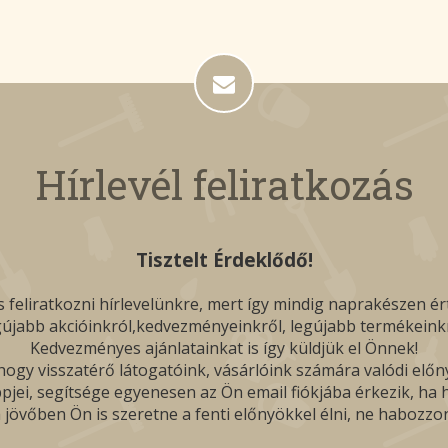
Hírlevél feliratkozás
Tisztelt Érdeklődő!
 feliratkozni hírlevelünkre, mert így mindig naprakészen ér
gújabb akcióinkról,kedvezményeinkről, legújabb termékeinkr
Kedvezményes ajánlatainkat is így küldjük el Önnek!
ogy visszatérő látogatóink, vásárlóink számára valódi előn
pjei, segítsége egyenesen az Ön email fiókjába érkezik, ha hí
 jövőben Ön is szeretne a fenti előnyökkel élni, ne habozzon