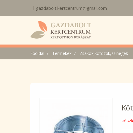
gazdabolt.kertcentrum@gmail.com
Főoldal
Termékek
Zsákok,kötözők,zsinegek
Köt
készl