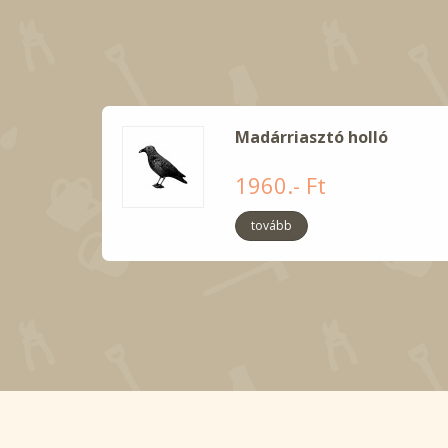
Madárriasztó holló
1960.- Ft
tovább