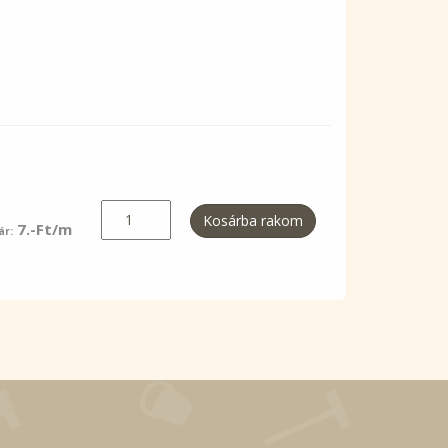
Kosárba rakom
7.-Ft/m
ár: