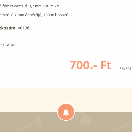
ő fém tekercs d: 0,7 mm 100 m Zn
ötöző. 0,7 mm átmérőjű, 100 m hosszú.
kkszám:
V0136
omtatás
700.- Ft
Egység