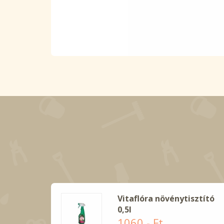
Vitaflóra növénytisztító
0,5l
1060.- Ft