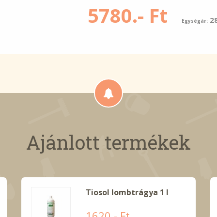
5780.- Ft
2
Egységár:
Ajánlott termékek
Tiosol lombtrágya 1 l
1620.- Ft