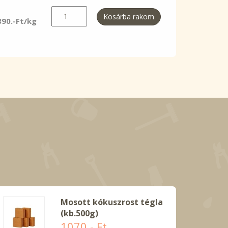
Kosárba rakom
890.-Ft/kg
Mosott kókuszrost tégla
(kb.500g)
1070.- Ft