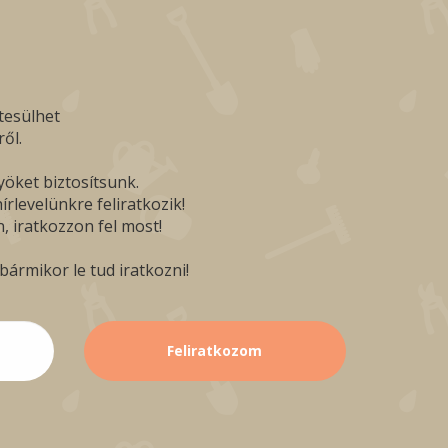
tesülhet
ől.
yöket biztosítsunk.
rlevelünkre feliratkozik!
, iratkozzon fel most!
ármikor le tud iratkozni!