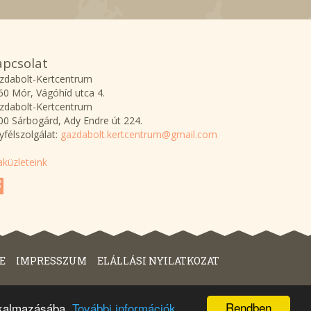
apcsolat
zdabolt-Kertcentrum
60 Mór, Vágóhíd utca 4.
zdabolt-Kertcentrum
00 Sárbogárd, Ady Endre út 224.
yfélszolgálat:
gazdabolt.kertcentrum@gmail.com
aküzleteink
E
IMPRESSZUM
ELÁLLÁSI NYILATKOZAT
Rendben
alkalmazásába.
További információk