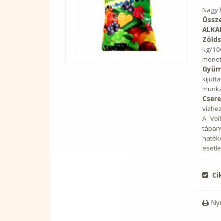
Nagy 
Össze
ALKA
Zölds
kg/10
menetb
Gyümö
kijut
munká
Csere
vízhez
A Vol
tápan
haték
esetle
Ci
Ny