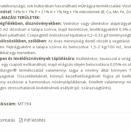
hatékonyságú, sok kultúrában használható műtrágya termékcsalád. Vízo
tétel:
14% N + 7% P + 21% K + 1% Mg + 1% mikrolemek (B, Cu, Mn, Fe, Zn
LMAZÁSI TERÜLETEK:
égfélékben, dísznövényekben:
Vetéskor vagy ültetéskor alaptrágya
0 m2 dózisban a talajra szórva, majd beöntözve, levéltrágyaként 0,3
en juttatható. Csepegtető öntözéssel kijuttatva 0,2–0,33 g/l töménysé
lcsösökben, szőlőben:
Az éves mennyiség döntő részét a vegetáció e
tatni. Fejtrágyaként a talajra szórva és belocsolva: 1,5–2 kg/100 m2, 
kkal egy menetben.
pes és levéldísznövények táplálására:
Kiültetéskor, tavasszal a virág
 egy csapott evőkanálnyi), majd virágzás idején belocsolásra 0,05%-os old
ldünger® termékcsalád valamennyi tagja a növény által könnyen fe
yagokat. Összetételüknél, könnyű kezelhetőségüknél fogva jól beil
ony eszközei a harmonikus növénytáplálásnak. Emellett valamennyi műt
ges stresszhatások kivédésének esélyét (pl.: szárazságtűrés).
kkszám:
MT194
omtatás
Pdf letöltés