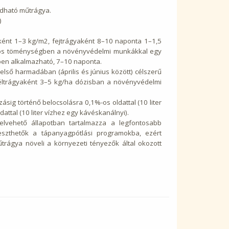
ldható műtrágya.
)
ként 1–3 kg/m2, fejtrágyaként 8–10 naponta 1–1,5
%-os töménységben a növényvédelmi munkákkal egy
gben alkalmazható, 7–10 naponta.
lső harmadában (április és június között) célszerű
levéltrágyaként 3–5 kg/ha dózisban a növényvédelmi
zásig történő belocsolásra 0,1%-os oldattal (10 liter
attal (10 liter vízhez egy kávéskanálnyi).
lvehető állapotban tartalmazza a legfontosabb
leszthetők a tápanyagpótlási programokba, ezért
rágya növeli a környezeti tényezők által okozott