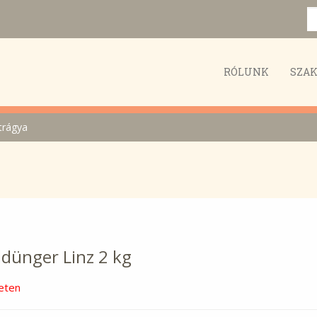
RÓLUNK
SZA
trágya
ldünger Linz 2 kg
eten