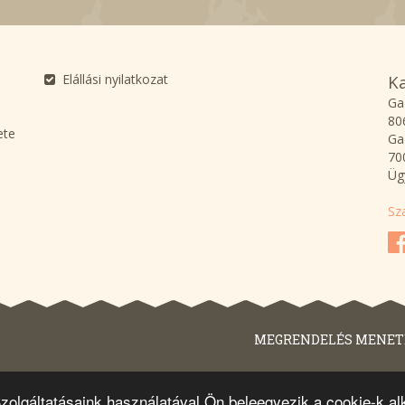
Elállási nyilatkozat
K
Ga
80
ete
Ga
70
Üg
Sz
MEGRENDELÉS MENET
 Szolgáltatásaink használatával Ön beleegyezik a cookie-k 