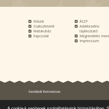
Rólunk
ÁSZF
Szaküzleteink
Adatkezelési
Webáruház
tájékoztató
Kapcsolat
Megrendelés men
Impresszum
Gazdabolt Kertcentrum
A cookie-k segítenek szolgáltatásaink biztosításában.