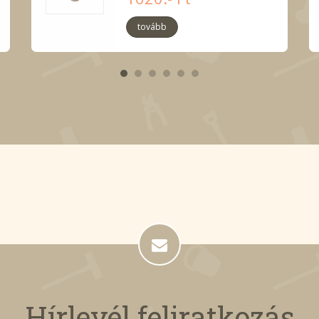
tovább
Hírlevél feliratkozás