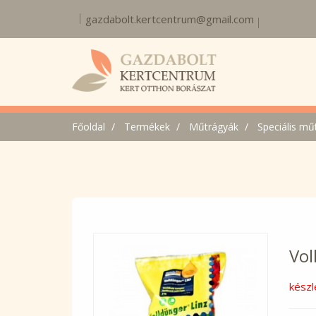
gazdabolt.kertcentrum@gmail.com
Főoldal
Termékek
Műtrágyák
Speciális mű
Vol
készl