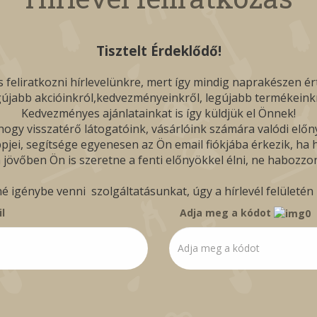
Tisztelt Érdeklődő!
 feliratkozni hírlevelünkre, mert így mindig naprakészen ér
gújabb akcióinkról,kedvezményeinkről, legújabb termékeinkr
Kedvezményes ajánlatainkat is így küldjük el Önnek!
ogy visszatérő látogatóink, vásárlóink számára valódi előn
pjei, segítsége egyenesen az Ön email fiókjába érkezik, ha hí
 jövőben Ön is szeretne a fenti előnyökkel élni, ne habozzon
igénybe venni szolgáltatásunkat, úgy a hírlevél felületén b
l
Adja meg a kódot