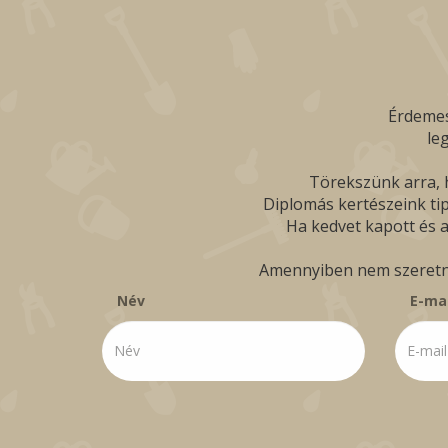
Érdemes
le
Törekszünk arra, h
Diplomás kertészeink tip
Ha kedvet kapott és a
Amennyiben nem szeretné 
Név
E-mai