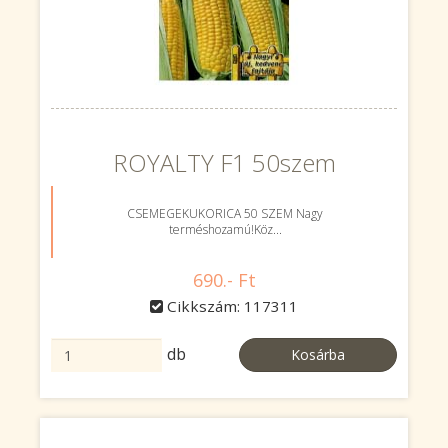
ROYALTY F1 50szem
CSEMEGEKUKORICA 50 SZEM Nagy
terméshozamú!Köz...
690.- Ft
Cikkszám: 117311
db
Kosárba