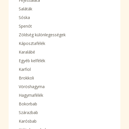
Fejessaláta
Saláták
Sóska
Spenót
Zöldség különlegességek
Káposztafélék
Karalábé
Egyéb kelfélék
Karfiol
Brokkoli
Vöröshagyma
Hagymafélék
Bokorbab
Szárazbab
Karósbab