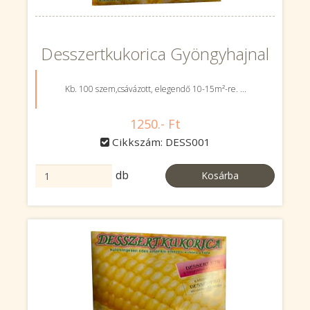
Desszertkukorica Gyöngyhajnal
Kb. 100 szem,csávázott, elegendő 10-15m²-re. ...
1250.- Ft
Cikkszám: DESS001
db
Kosárba