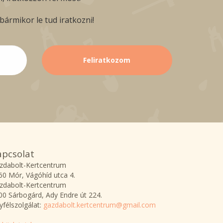
ármikor le tud iratkozni!
apcsolat
zdabolt-Kertcentrum
60 Mór, Vágóhíd utca 4.
zdabolt-Kertcentrum
00 Sárbogárd, Ady Endre út 224.
yfélszolgálat:
gazdabolt.kertcentrum@gmail.com