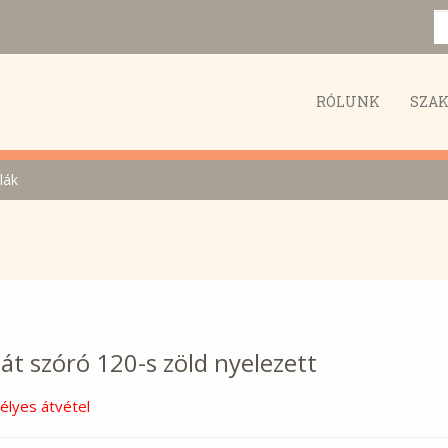
RÓLUNK
SZA
lák
át szóró 120-s zöld nyelezett
lyes átvétel