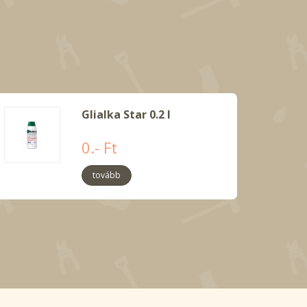
Glialka Star 0.2 l
0.- Ft
tovább