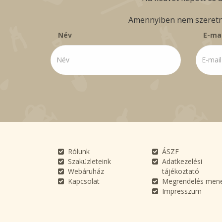
Amennyiben nem szeretné 
Név
E-mai
Rólunk
ÁSZF
Szaküzleteink
Adatkezelési
Webáruház
tájékoztató
Kapcsolat
Megrendelés men
Impresszum