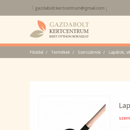
gazdabolt.kertcentrum@gmail.com
Főoldal
Termékek
Szerszámok
Lapátok, vil
Lap
szemé