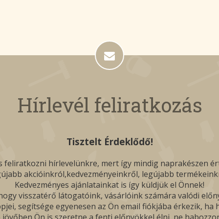
Hírlevél feliratkozás
Tisztelt Érdeklődő!
 feliratkozni hírlevelünkre, mert így mindig naprakészen ér
gújabb akcióinkról,kedvezményeinkről, legújabb termékeinkr
Kedvezményes ajánlatainkat is így küldjük el Önnek!
ogy visszatérő látogatóink, vásárlóink számára valódi előn
pjei, segítsége egyenesen az Ön email fiókjába érkezik, ha hí
 jövőben Ön is szeretne a fenti előnyökkel élni, ne habozzon