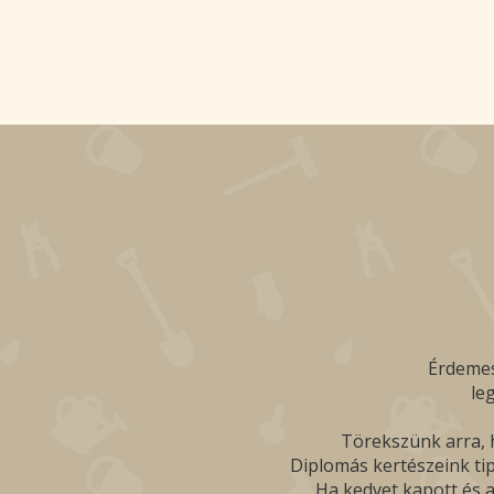
Érdemes
le
Törekszünk arra, h
Diplomás kertészeink tip
Ha kedvet kapott és a