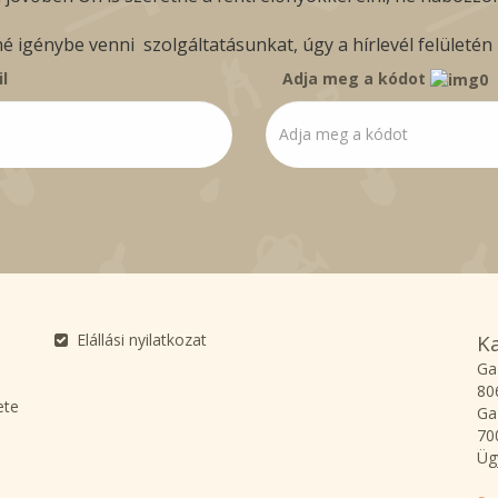
igénybe venni szolgáltatásunkat, úgy a hírlevél felületén b
l
Adja meg a kódot
Elállási nyilatkozat
K
Ga
80
ete
Ga
70
Üg