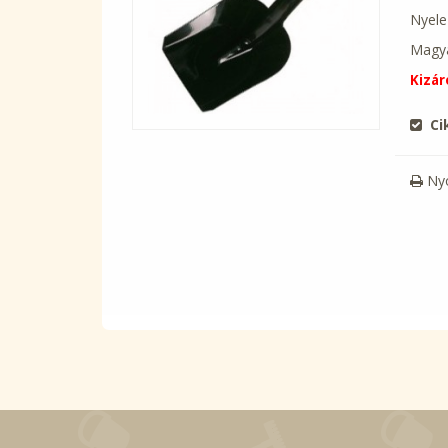
Nyele
Magya
Kizár
Ci
Ny