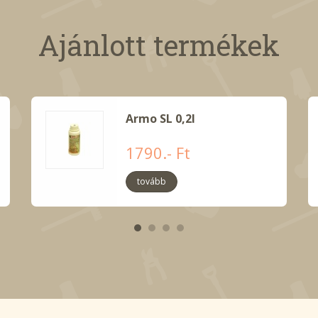
Ajánlott termékek
Armo SL 0,2l
1790.- Ft
tovább