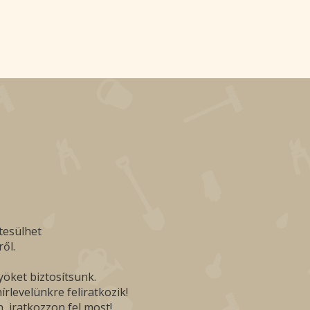
tesülhet
ől.
yöket biztosítsunk.
rlevelünkre feliratkozik!
, iratkozzon fel most!