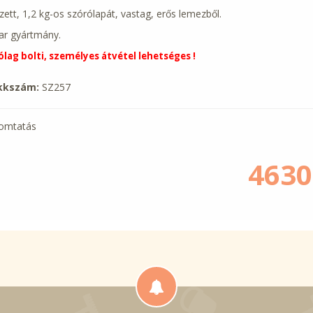
zett, 1,2 kg-os szórólapát, vastag, erős lemezből.
r gyártmány.
ólag bolti, személyes átvétel lehetséges !
kkszám:
SZ257
omtatás
4630.