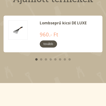
Lombseprű kicsi DE LUXE
960.- Ft
tovább