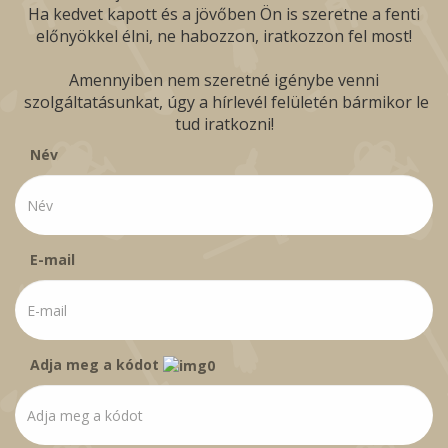
Ha kedvet kapott és a jövőben Ön is szeretne a fenti
előnyökkel élni, ne habozzon, iratkozzon fel most!
Amennyiben nem szeretné igénybe venni
szolgáltatásunkat, úgy a hírlevél felületén bármikor le
tud iratkozni!
Név
E-mail
Adja meg a kódot