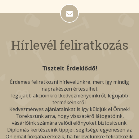
Hírlevél feliratkozás
Tisztelt Érdeklődő!
Érdemes feliratkozni hírlevelünkre, mert így mindig
naprakészen értesülhet
legújabb akcióinkról,kedvezményeinkről, legújabb
termékeinkről.
Kedvezményes ajánlatainkat is így küldjük el Önnek!
Törekszünk arra, hogy visszatérő látogatóink,
vásárlóink számára valódi előnyöket biztosítsunk.
Diplomás kertészeink tippjei, segítsége egyenesen az
Ön email fiókjába érkezik, ha hírlevelünkre feliratkozik!