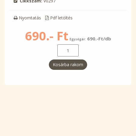
Cikkszám:
V0297
Nyomtatás
Pdf letöltés
690.- Ft
690.-Ft/db
Egységár:
Kosárba rakom