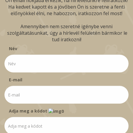
Ön email fiókjába érkezik, ha hírlevelünkre feliratkozik!
Ha kedvet kapott és a jövőben Ön is szeretne a fenti
előnyökkel élni, ne habozzon, iratkozzon fel most!
Amennyiben nem szeretné igénybe venni
szolgáltatásunkat, úgy a hírlevél felületén bármikor le
tud iratkozni!
Név
E-mail
Adja meg a kódot