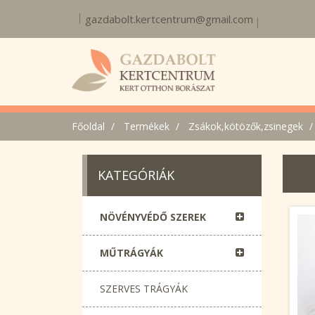
gazdabolt.kertcentrum@gmail.com
Főoldal
Termékek
Zsákok,kötözők,zsinegek
KATEGÓRIÁK
NÖVÉNYVÉDŐ SZEREK
MŰTRÁGYÁK
SZERVES TRÁGYÁK