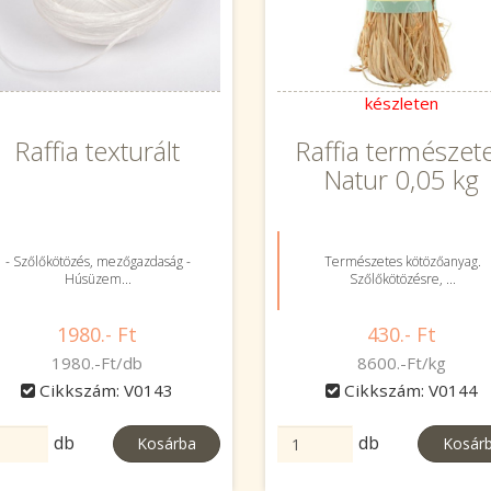
készleten
Raffia texturált
Raffia természet
Natur 0,05 kg
- Szőlőkötözés, mezőgazdaság -
Természetes kötözőanyag.
Húsüzem...
Szőlőkötözésre, ...
1980.- Ft
430.- Ft
1980.-Ft/db
8600.-Ft/kg
Cikkszám: V0143
Cikkszám: V0144
db
db
Kosárba
Kosár