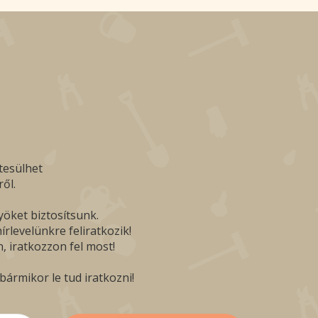
tesülhet
ől.
yöket biztosítsunk.
rlevelünkre feliratkozik!
, iratkozzon fel most!
ármikor le tud iratkozni!