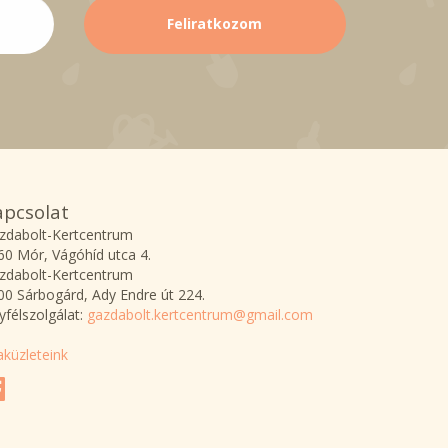
apcsolat
zdabolt-Kertcentrum
60 Mór, Vágóhíd utca 4.
zdabolt-Kertcentrum
00 Sárbogárd, Ady Endre út 224.
yfélszolgálat:
gazdabolt.kertcentrum@gmail.com
aküzleteink