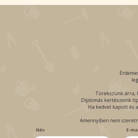
Érdemes
le
Törekszünk arra, h
Diplomás kertészeink tip
Ha kedvet kapott és a
Amennyiben nem szeretné 
Név
E-mai