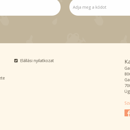
Elállási nyilatkozat
K
Ga
80
ete
Ga
70
Üg
Sz