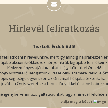
Hírlevél feliratkozás
Tisztelt Érdeklődő!
 feliratkozni hírlevelünkre, mert így mindig naprakészen ér
gújabb akcióinkról,kedvezményeinkről, legújabb termékeinkr
Kedvezményes ajánlatainkat is így küldjük el Önnek!
ogy visszatérő látogatóink, vásárlóink számára valódi előn
pjei, segítsége egyenesen az Ön email fiókjába érkezik, ha hí
 jövőben Ön is szeretne a fenti előnyökkel élni, ne habozzon
igénybe venni szolgáltatásunkat, úgy a hírlevél felületén b
l
Adja meg a kódot