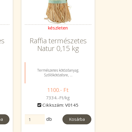
készleten
es
Raffia természetes
Natur 0,15 kg
Természetes kötözőanyag.
Szőlőkötözésre, ...
1100.- Ft
7334.-Ft/kg
Cikkszám: V0145
db
ba
Kosárba