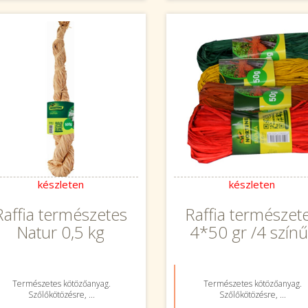
készleten
készleten
Raffia természetes
Raffia természet
Natur 0,5 kg
4*50 gr /4 színű
Természetes kötözőanyag.
Természetes kötözőanyag.
Szőlőkötözésre, ...
Szőlőkötözésre, ...