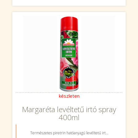
készleten
Margaréta levéltetű irtó spray
400ml
Természetes piretrin hatóanyagú levéltetű irt...