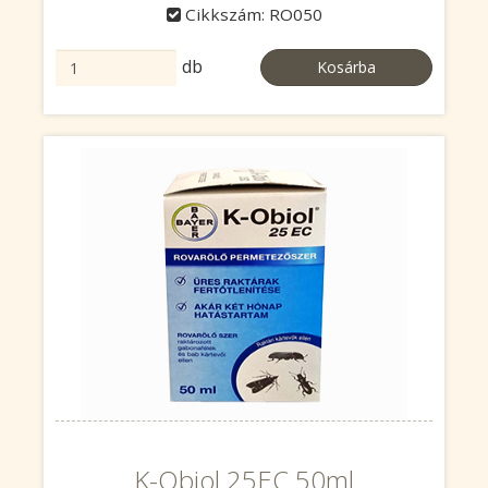
Cikkszám: RO050
db
Kosárba
K-Obiol 25EC 50ml