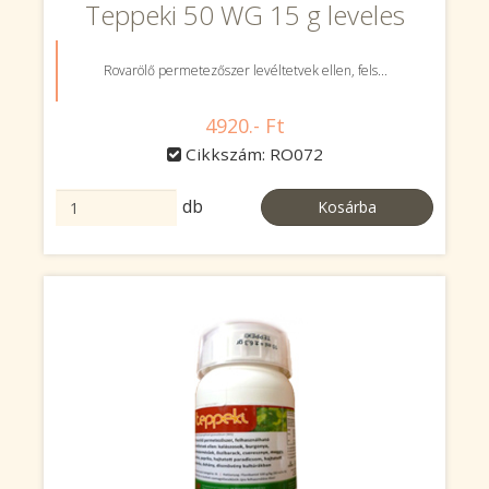
Teppeki 50 WG 15 g leveles
Rovarölő permetezőszer levéltetvek ellen, fels...
4920.- Ft
Cikkszám: RO072
db
Kosárba