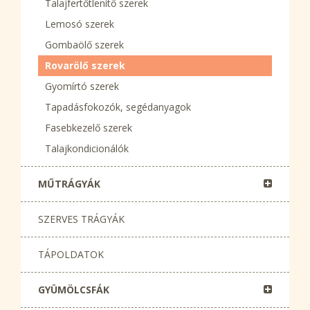
Talajfertőtlenítő szerek
Lemosó szerek
Gombaölő szerek
Rovarölő szerek
Gyomírtó szerek
Tapadásfokozók, segédanyagok
Fasebkezelő szerek
Talajkondicionálók
MŰTRÁGYÁK
SZERVES TRÁGYÁK
TÁPOLDATOK
GYÜMÖLCSFÁK