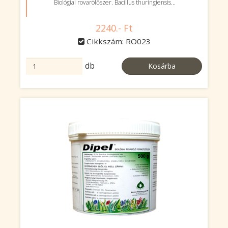
Biológiai rovarölőszer. Bacillus thuringiensis...
2240.- Ft
Cikkszám: RO023
db
Kosárba