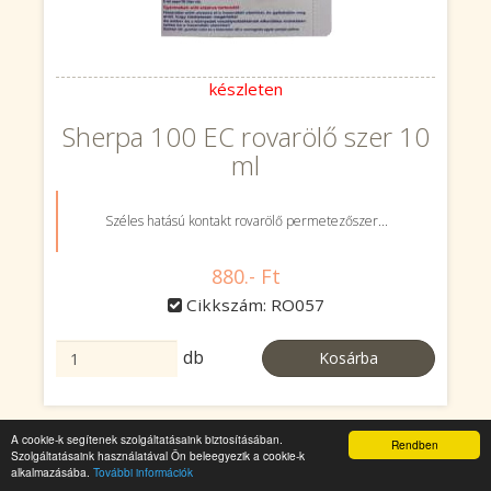
készleten
Sherpa 100 EC rovarölő szer 10
ml
Széles hatású kontakt rovarölő permetezőszer...
880.- Ft
Cikkszám: RO057
db
Kosárba
A cookie-k segítenek szolgáltatásaink biztosításában.
Rendben
Szolgáltatásaink használatával Ön beleegyezik a cookie-k
alkalmazásába.
További információk