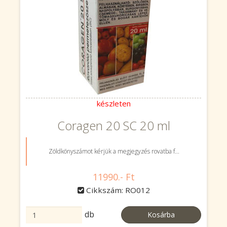
készleten
Coragen 20 SC 20 ml
Zöldkönyszámot kérjük a megjegyzés rovatba f...
11990.- Ft
Cikkszám: RO012
db
Kosárba