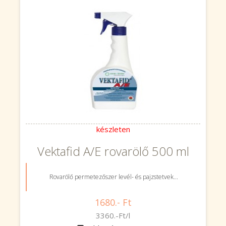
készleten
Vektafid A/E rovarölő 500 ml
Rovarölő permetezőszer levél- és pajzstetvek...
1680.- Ft
3360.-Ft/l