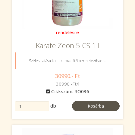
rendelésre
Karate Zeon 5 CS 1 l
Széles hatású kontakt rovarölő permetezőszer...
30990.- Ft
30990.-Ft/l
Cikkszám: RO036
db
Kosárba