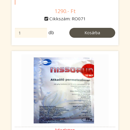
1290.- Ft
Cikkszám: RO071
db
Kosárba