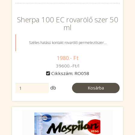
Sherpa 100 EC rovarölő szer 50
ml
Széles hatású kontakt rovarölő permetezőszer...
1980.- Ft
39600.-Ft/l
Cikkszám: RO058
db
Kosárba