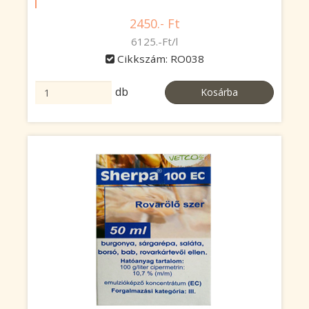
2450.- Ft
6125.-Ft/l
Cikkszám: RO038
db
Kosárba