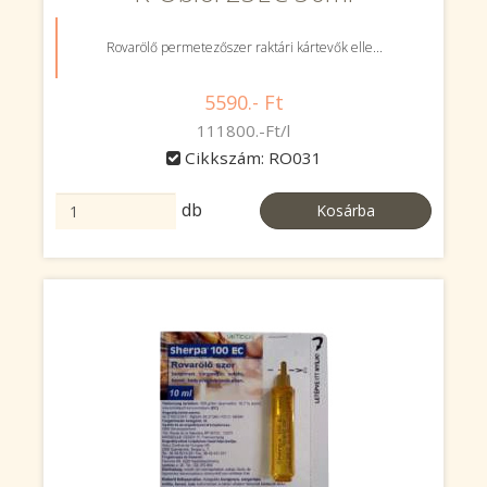
Rovarölő permetezőszer raktári kártevők elle...
5590.- Ft
111800.-Ft/l
Cikkszám: RO031
db
Kosárba