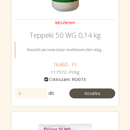
készleten
Teppeki 50 WG 0,14 kg
Rovarölő permetezőszer levéltetvek ellen Adag...
16460.- Ft
117572.-Ft/kg
Cikkszám: RO073
db
Kosárba