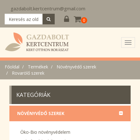
gazdabolt.kertcentrum@gmail.com
0
Toggl
navig
Főoldal
Termékek
Növényvédő szerek
Rovarölő szerek
KATEGÓRIÁK
NÖVÉNYVÉDŐ SZEREK
Öko-Bio növényvédelem