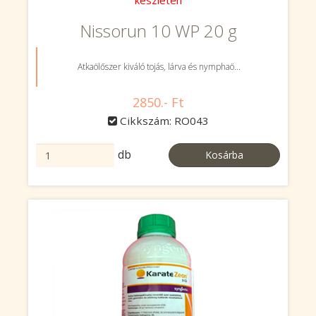
készleten
Nissorun 10 WP 20 g
Atkaölőszer kiváló tojás, lárva és nymphaö...
2850.- Ft
Cikkszám: RO043
db
Kosárba