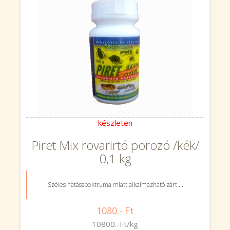
készleten
Piret Mix rovarirtó porozó /kék/
0,1 kg
Széles hatásspektruma miatt alkalmazható zárt ...
1080.- Ft
10800.-Ft/kg