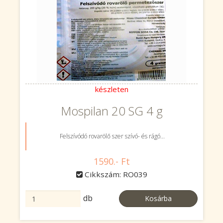
készleten
Mospilan 20 SG 4 g
Felszívódó rovarölő szer szívó- és rágó...
1590.- Ft
Cikkszám: RO039
db
Kosárba