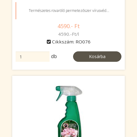
Természetes rovarölő permetezőszer vírusvéd...
4590.- Ft
4590.-Ft/l
Cikkszám: RO076
db
Kosárba