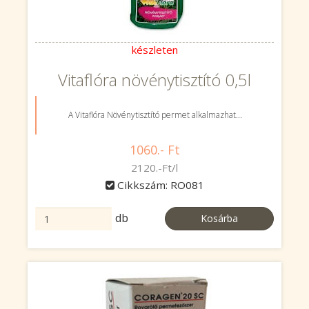
készleten
Vitaflóra növénytisztító 0,5l
A Vitaflóra Növénytisztító permet alkalmazhat...
1060.- Ft
2120.-Ft/l
Cikkszám: RO081
db
Kosárba