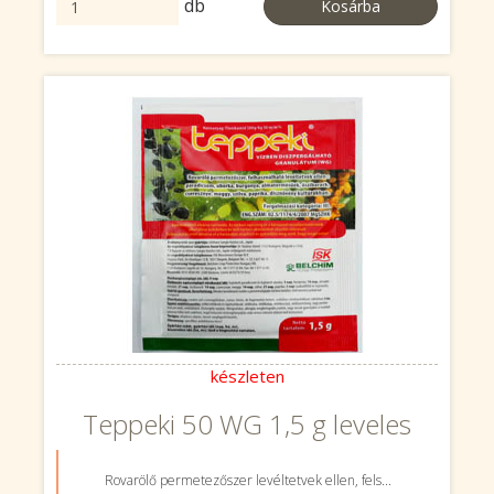
db
Kosárba
készleten
Teppeki 50 WG 1,5 g leveles
Rovarölő permetezőszer levéltetvek ellen, fels...