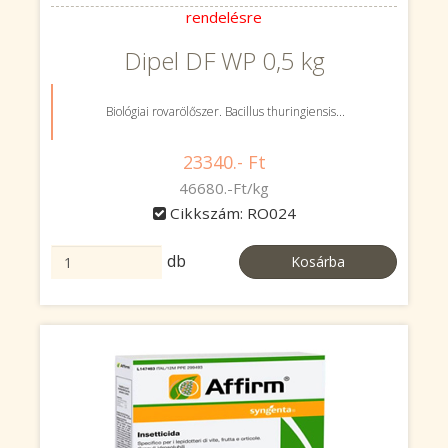
rendelésre
Dipel DF WP 0,5 kg
Biológiai rovarölőszer. Bacillus thuringiensis...
23340.- Ft
46680.-Ft/kg
Cikkszám: RO024
db
Kosárba