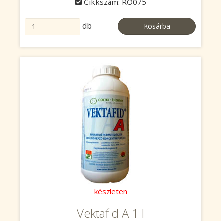
Cikkszám: RO075
db
Kosárba
készleten
Vektafid A 1 l