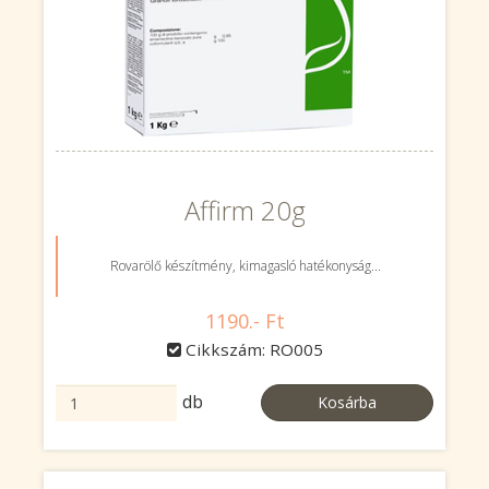
Affirm 20g
Rovarölő készítmény, kimagasló hatékonyság...
1190.- Ft
Cikkszám: RO005
db
Kosárba