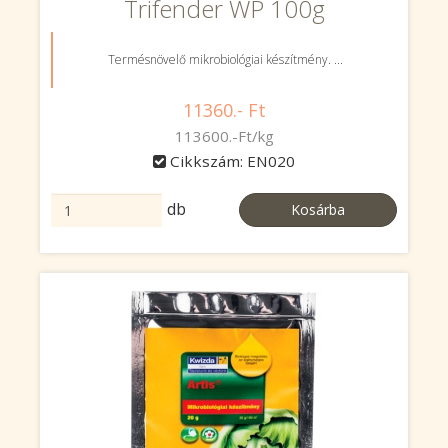
Trifender WP 100g
Termésnövelő mikrobiológiai készítmény. ...
11360.- Ft
113600.-Ft/kg
Cikkszám: EN020
db
Kosárba