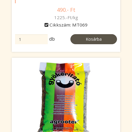
490.- Ft
1225.-Ft/kg
Cikkszám: MT069
db
Kosárba