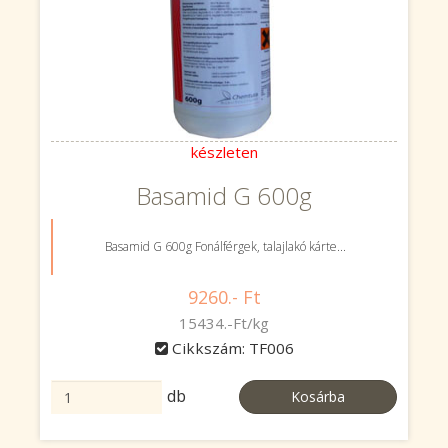
készleten
Basamid G 600g
Basamid G 600g Fonálférgek, talajlakó kárte...
9260.- Ft
15434.-Ft/kg
Cikkszám: TF006
db
Kosárba