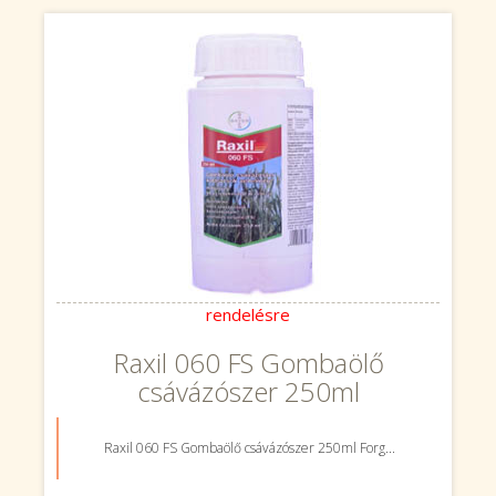
rendelésre
Raxil 060 FS Gombaölő
csávázószer 250ml
Raxil 060 FS Gombaölő csávázószer 250ml Forg...