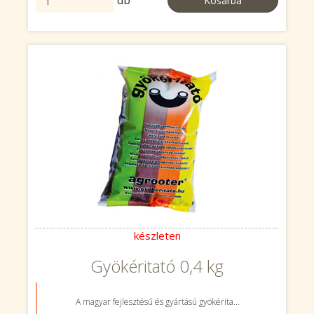
db
Kosárba
készleten
Gyökéritató 0,4 kg
A magyar fejlesztésű és gyártású gyökérita...