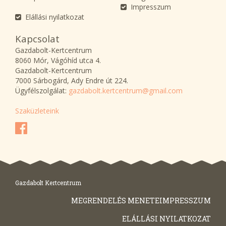
Impresszum
Elállási nyilatkozat
Kapcsolat
Gazdabolt-Kertcentrum
8060 Mór, Vágóhíd utca 4.
Gazdabolt-Kertcentrum
7000 Sárbogárd, Ady Endre út 224.
Ügyfélszolgálat:
gazdabolt.kertcentrum@gmail.com
Szaküzleteink
Gazdabolt Kertcentrum
MEGRENDELÉS MENETE
IMPRESSZUM
ELÁLLÁSI NYILATKOZAT