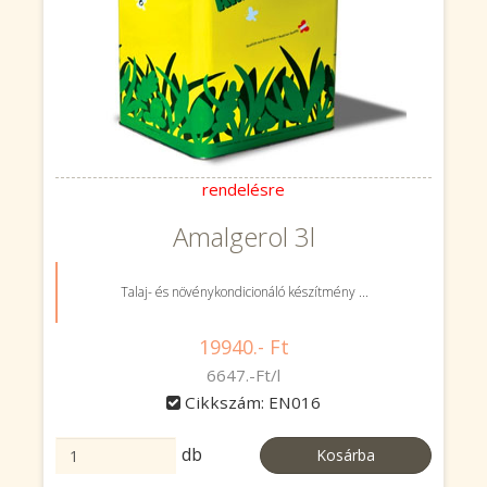
rendelésre
Amalgerol 3l
Talaj- és növénykondicionáló készítmény ...
19940.- Ft
6647.-Ft/l
Cikkszám: EN016
db
Kosárba