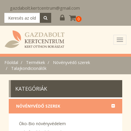
gazdabolt.kertcentrum@gmail.com
0
Toggl
navig
Főoldal
Termékek
Növényvédő szerek
Talajkondicionálók
KATEGÓRIÁK
NÖVÉNYVÉDŐ SZEREK
Öko-Bio növényvédelem