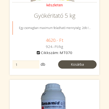
készleten
Gyökéritató 5 kg
Egy csomagban maximum feladható mennyiség: 2db !...
4620.- Ft
924.-Ft/kg
Cikkszám: MT070
db
Kosárba