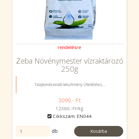
rendelésre
Zeba Növénymester vízraktározó
250g
Talajkondicionáló készítmény Ültetéshez,...
3090.- Ft
12360.-Ft/kg
Cikkszám: EN044
db
Kosárba