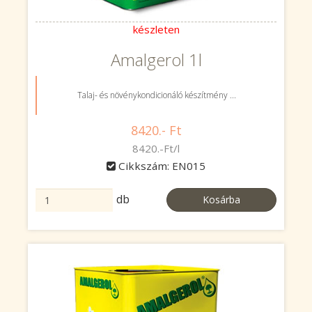
készleten
Amalgerol 1l
Talaj- és növénykondicionáló készítmény ...
8420.- Ft
8420.-Ft/l
Cikkszám: EN015
db
Kosárba