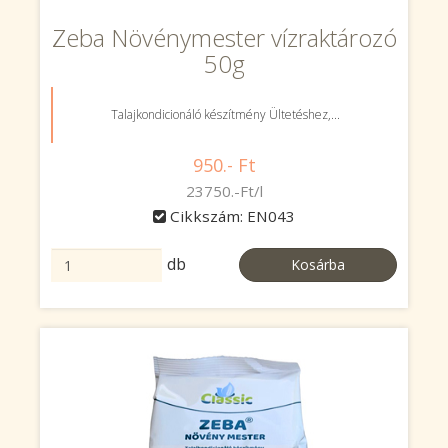
Zeba Növénymester vízraktározó
50g
Talajkondicionáló készítmény Ültetéshez,...
950.- Ft
23750.-Ft/l
Cikkszám: EN043
db
Kosárba