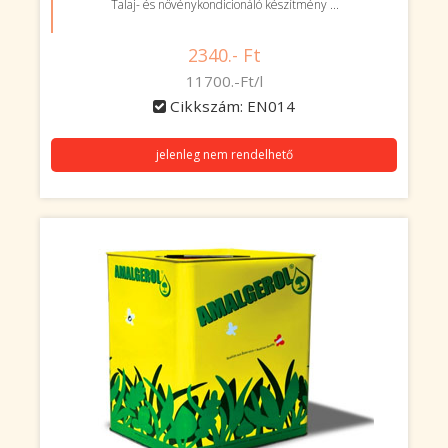
Talaj- és növénykondicionáló készítmény ...
2340.- Ft
11700.-Ft/l
Cikkszám: EN014
jelenleg nem rendelhető