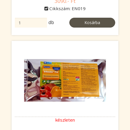
3090.- Ft
Cikkszám: EN019
db
Kosárba
készleten