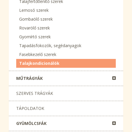
Talajfertőtlenítő szerek
Lemosó szerek
Gombaölő szerek
Rovarölő szerek
Gyomírtó szerek
Tapadásfokozók, segédanyagok
Fasebkezelő szerek
Talajkondicionálók
MŰTRÁGYÁK
SZERVES TRÁGYÁK
TÁPOLDATOK
GYÜMÖLCSFÁK