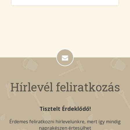
Hírlevél feliratkozás
Tisztelt Érdeklődő!
Érdemes feliratkozni hírlevelünkre, mert így mindig
naprakészen értesülhet