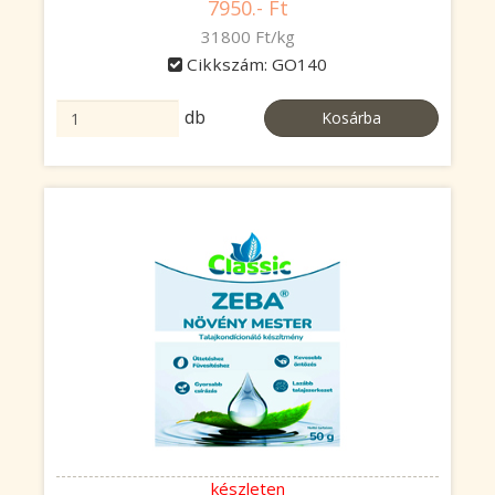
7950.- Ft
31800 Ft/kg
Cikkszám: GO140
db
Kosárba
készleten