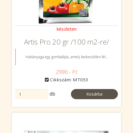
készleten
Artis Pro 20 gr /100 m2-re/
Hatóanyaga egy gombafajta, amely kedvezőtlen fel...
2990.- Ft
Cikkszám: MT053
db
Kosárba