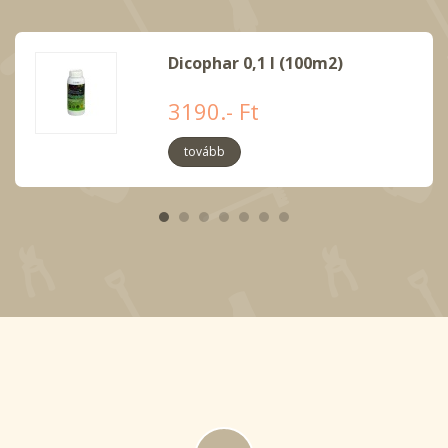
Dicophar 0,1 l (100m2)
3190.- Ft
tovább