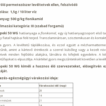
ölő permetezőszer levéltetvek ellen, felszívódó
lása: 1,5g / 10 liter víz
nyag: 500 g/kg flonikamid
lmazási kategória: III (szabad forgamú)
peki 50 WG
hatóanyaga a
flonikamid
, egy új hatóanyagcsoport első ta
 fiatal hajtásai felé terjed. Transzlaminárisan, szisztemikusan és kont
a gyors. A levéltetű táplálkozása, és ezzel együtt a mézharmattermel
űnik, amint a kártevő érintkezik a szerrel külsőleg vagy a kezelt n
tetvek minden fejlődési alakjára, lárvákra és kifejlett egyedekre. 
etűfajokat is elpusztítja. A kártétel gyors megszűntetését követően a levé
peki 50 WG kíméli a hasznos élő szervezeteket, elősegítvén ez
áját.
ezés-egészségügyi várakozási ideje:
a
Várakozási idő (nap)
osok
28
ya
14
ermésűek
21
rack
14