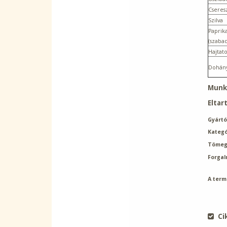
Cseres
Szilva
Paprik
(szabad
Hajtat
Dohán
Munka
Eltar
Gyártó
Kategó
Tömeg
Forgal
A term
Ci