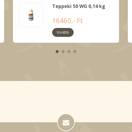
Teppeki 50 WG 0,14 kg
16460.- Ft
tovább