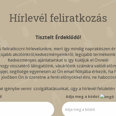
Hírlevél feliratkozás
Tisztelt Érdeklődő!
 feliratkozni hírlevelünkre, mert így mindig naprakészen ér
gújabb akcióinkról,kedvezményeinkről, legújabb termékeinkr
Kedvezményes ajánlatainkat is így küldjük el Önnek!
ogy visszatérő látogatóink, vásárlóink számára valódi előn
pjei, segítsége egyenesen az Ön email fiókjába érkezik, ha hí
 jövőben Ön is szeretne a fenti előnyökkel élni, ne habozzon
igénybe venni szolgáltatásunkat, úgy a hírlevél felületén b
l
Adja meg a kódot