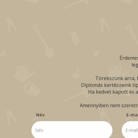
Érdemes
le
Törekszünk arra, h
Diplomás kertészeink tip
Ha kedvet kapott és a
Amennyiben nem szeretné 
Név
E-mai