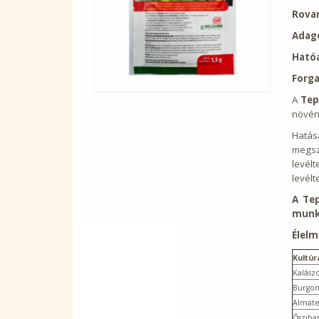
Rovar
Adago
Hatóa
Forga
A
Tep
növény
Hatás
megsz
levél
levélt
A Tep
munk
Élelm
Kultúr
Kalász
Burgon
Almat
Ősziba