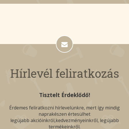
Hírlevél feliratkozás
Tisztelt Érdeklődő!
Érdemes feliratkozni hírlevelünkre, mert így mindig
naprakészen értesülhet
legújabb akcióinkról,kedvezményeinkről, legújabb
termékeinkről.