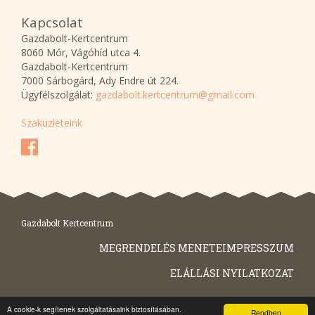
Kapcsolat
Gazdabolt-Kertcentrum
8060 Mór, Vágóhíd utca 4.
Gazdabolt-Kertcentrum
7000 Sárbogárd, Ady Endre út 224.
Ügyfélszolgálat:
gazdabolt.kertcentrum@gmail.com
Szaküzleteink
Gazdabolt Kertcentrum
MEGRENDELÉS MENETE
IMPRESSZUM
ELÁLLÁSI NYILATKOZAT
A cookie-k segítenek szolgáltatásaink biztosításában.
Rendben