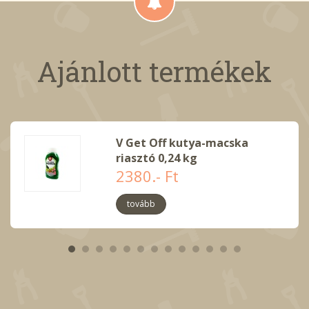
Ajánlott termékek
V Get Off kutya-macska
riasztó 0,24 kg
2380.- Ft
tovább