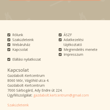
Rólunk
ÁSZF
Szaküzleteink
Adatkezelési
Webáruház
tájékoztató
Kapcsolat
Megrendelés menete
Impresszum
Elállási nyilatkozat
Kapcsolat
Gazdabolt-Kertcentrum
8060 Mór, Vágóhíd utca 4.
Gazdabolt-Kertcentrum
7000 Sárbogárd, Ady Endre út 224.
Ügyfélszolgálat:
gazdabolt.kertcentrum@gmail.com
Szaküzleteink