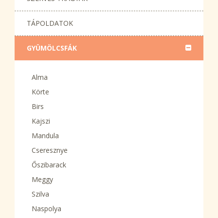
TÁPOLDATOK
GYÜMÖLCSFÁK
Alma
Körte
Birs
Kajszi
Mandula
Cseresznye
Őszibarack
Meggy
Szilva
Naspolya