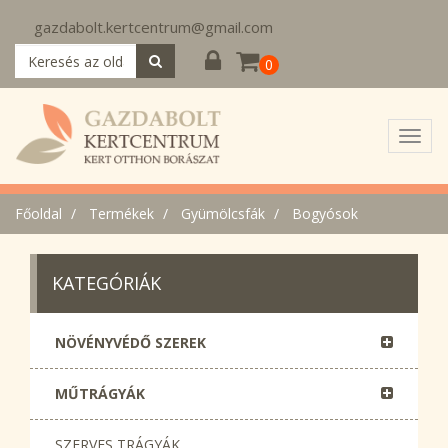
gazdabolt.kertcentrum@gmail.com
0
Toggl
navig
Főoldal
Termékek
Gyümölcsfák
Bogyósok
KATEGÓRIÁK
NÖVÉNYVÉDŐ SZEREK
MŰTRÁGYÁK
SZERVES TRÁGYÁK