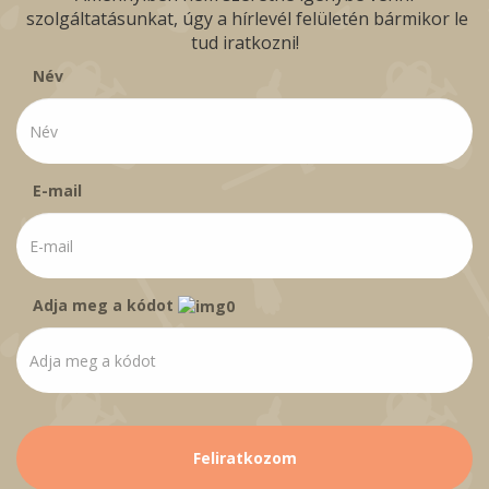
szolgáltatásunkat, úgy a hírlevél felületén bármikor le
tud iratkozni!
Név
E-mail
Adja meg a kódot