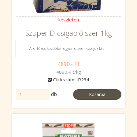
készleten
Szuper D csigaölő szer 1kg
A fertőzés kezdetén egyenletesen szórjuk ki a ...
4890.- Ft
4890.-Ft/kg
Cikkszám: IR234
db
Kosárba