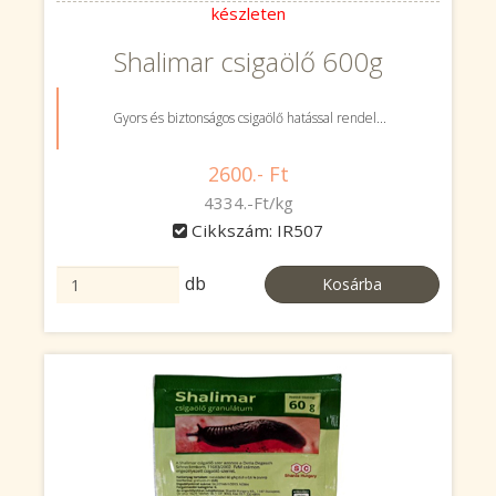
készleten
Shalimar csigaölő 600g
Gyors és biztonságos csigaölő hatással rendel...
2600.- Ft
4334.-Ft/kg
Cikkszám: IR507
db
Kosárba