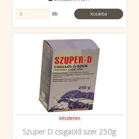
db
Kosárba
készleten
Szuper D csigaölő szer 250g