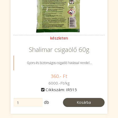
készleten
Shalimar csigaölő 60g
Gyors és biztonságos csigaölő hatással rendel...
360.- Ft
6000.-Ft/kg
Cikkszám: IR515
db
Kosárba