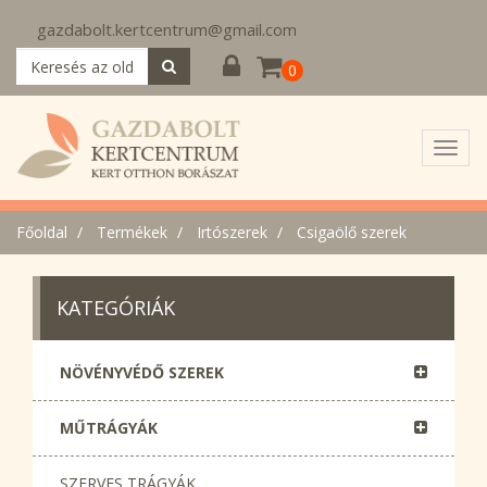
gazdabolt.kertcentrum@gmail.com
0
Toggl
navig
Főoldal
Termékek
Irtószerek
Csigaölő szerek
KATEGÓRIÁK
NÖVÉNYVÉDŐ SZEREK
MŰTRÁGYÁK
SZERVES TRÁGYÁK