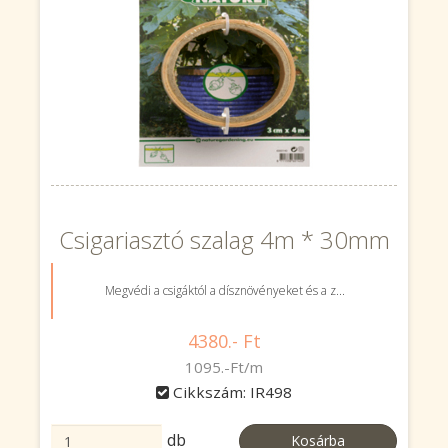
Csigariasztó szalag 4m * 30mm
Megvédi a csigáktól a dísznövényeket és a z...
4380.- Ft
1095.-Ft/m
Cikkszám: IR498
db
Kosárba