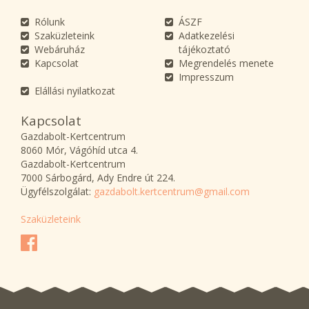
Rólunk
ÁSZF
Szaküzleteink
Adatkezelési
Webáruház
tájékoztató
Kapcsolat
Megrendelés menete
Impresszum
Elállási nyilatkozat
Kapcsolat
Gazdabolt-Kertcentrum
8060 Mór, Vágóhíd utca 4.
Gazdabolt-Kertcentrum
7000 Sárbogárd, Ady Endre út 224.
Ügyfélszolgálat:
gazdabolt.kertcentrum@gmail.com
Szaküzleteink