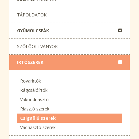
TÁPOLDATOK
GYÜMÖLCSFÁK
SZŐLŐOLTVÁNYOK
IRTÓSZEREK
Rovarírtók
Rágcsálóírtók
Vakondriasztó
Riasztó szerek
Csigaölő szerek
Vadriasztó szerek