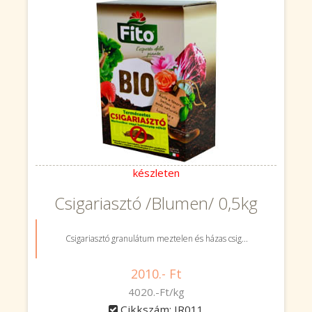
készleten
Csigariasztó /Blumen/ 0,5kg
Csigariasztó granulátum meztelen és házas csig...
2010.- Ft
4020.-Ft/kg
Cikkszám: IR011